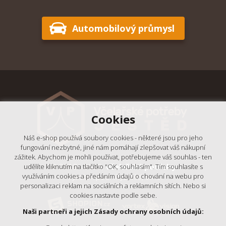
Automobilový průmysl
Cookies
Náš e-shop používá soubory cookies - některé jsou pro jeho
fungování nezbytné, jiné nám pomáhají zlepšovat váš nákupní
zážitek. Abychom je mohli používat, potřebujeme váš souhlas - ten
© 2018 - 2026,
Včelařské potřeby
udělíte kliknutím na tlačítko "OK, souhlasím". Tím souhlasíte s
- Výrobní podnik Ještěd, s.r.o.
využíváním cookies a předáním údajů o chování na webu pro
personalizaci reklam na sociálních a reklamních sítích. Nebo si
cookies nastavte podle sebe.
Naši partneři a jejich Zásady ochrany osobních údajů: