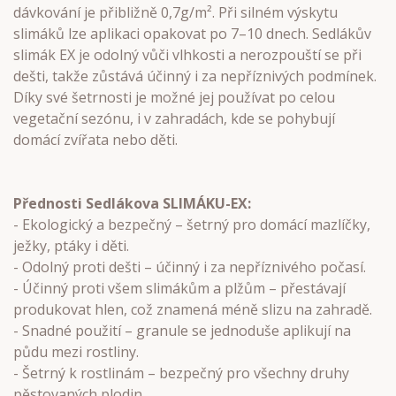
dávkování je přibližně 0,7g/m². Při silném výskytu
slimáků lze aplikaci opakovat po 7–10 dnech. Sedlákův
slimák EX je odolný vůči vlhkosti a nerozpouští se při
dešti, takže zůstává účinný i za nepříznivých podmínek.
Díky své šetrnosti je možné jej používat po celou
vegetační sezónu, i v zahradách, kde se pohybují
domácí zvířata nebo děti.
Přednosti Sedlákova SLIMÁKU-EX:
- Ekologický a bezpečný – šetrný pro domácí mazlíčky,
ježky, ptáky i děti.
- Odolný proti dešti – účinný i za nepříznivého počasí.
- Účinný proti všem slimákům a plžům – přestávají
produkovat hlen, což znamená méně slizu na zahradě.
- Snadné použití – granule se jednoduše aplikují na
půdu mezi rostliny.
- Šetrný k rostlinám – bezpečný pro všechny druhy
pěstovaných plodin.