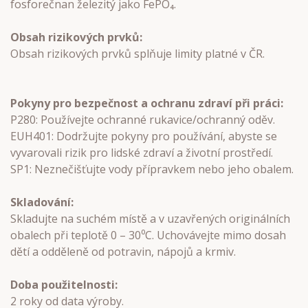
fosforečnan železitý jako FePO₄.
Obsah rizikových prvků:
Obsah rizikových prvků splňuje limity platné v ČR.
Pokyny pro bezpečnost a ochranu zdraví při práci:
P280: Používejte ochranné rukavice/ochranný oděv.
EUH401: Dodržujte pokyny pro používání, abyste se
vyvarovali rizik pro lidské zdraví a životní prostředí.
SP1: Neznečišťujte vody přípravkem nebo jeho obalem.
Skladování:
Skladujte na suchém místě a v uzavřených originálních
obalech při teplotě 0 – 30⁰C. Uchovávejte mimo dosah
dětí a odděleně od potravin, nápojů a krmiv.
Doba použitelnosti:
2 roky od data výroby.