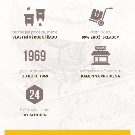
Nejsme jen prodejce, máme
Vlastní sklady
VLASTNÍ VÝROBNÍ ŘADU
99% ZBOŽÍ SKLADEM
Jsme tu pro vás už
Možnost osobního odběru
OD ROKU 1969
KAMENNÁ PRODEJNA
Balík expedujeme
DO 24 HODIN