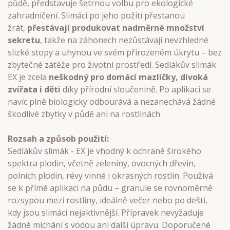
půdě, představuje šetrnou volbu pro ekologické
zahradničení. Slimáci po jeho požití přestanou
žrát,
přestávají produkovat nadměrné množství
sekretu
, takže na záhonech nezůstávají nevzhledné
slizké stopy a uhynou ve svém přirozeném úkrytu – bez
zbytečné zátěže pro životní prostředí. Sedlákův slimák
EX je zcela
neškodný pro domácí mazlíčky, divoká
zvířata i děti
díky přírodní sloučenině. Po aplikaci se
navíc plně biologicky odbourává a nezanechává žádné
škodlivé zbytky v půdě ani na rostlinách
Rozsah a způsob použití:
Sedlákův slimák - EX je vhodný k ochraně širokého
spektra plodin, včetně zeleniny, ovocných dřevin,
polních plodin, révy vinné i okrasných rostlin. Používá
se k přímé aplikaci na půdu – granule se rovnoměrně
rozsypou mezi rostliny, ideálně večer nebo po dešti,
kdy jsou slimáci nejaktivnější. Přípravek nevyžaduje
žádné míchání s vodou ani další úpravu. Doporučené