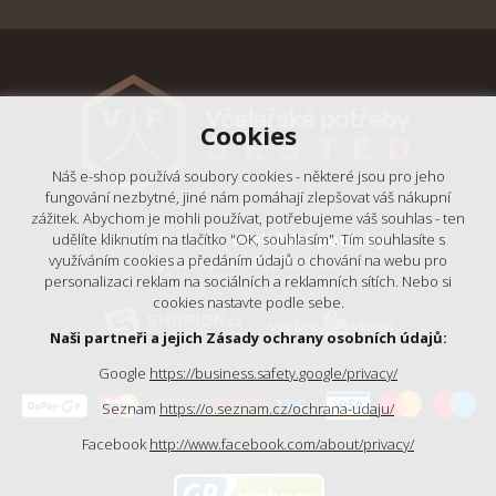
Cookies
Náš e-shop používá soubory cookies - některé jsou pro jeho
fungování nezbytné, jiné nám pomáhají zlepšovat váš nákupní
zážitek. Abychom je mohli používat, potřebujeme váš souhlas - ten
© 2018 - 2026,
Včelařské potřeby
udělíte kliknutím na tlačítko "OK, souhlasím". Tím souhlasíte s
využíváním cookies a předáním údajů o chování na webu pro
- Výrobní podnik Ještěd, s.r.o.
personalizaci reklam na sociálních a reklamních sítích. Nebo si
cookies nastavte podle sebe.
Naši partneři a jejich Zásady ochrany osobních údajů:
Google
https://business.safety.google/privacy/
Seznam
https://o.seznam.cz/ochrana-udaju/
Facebook
http://www.facebook.com/about/privacy/