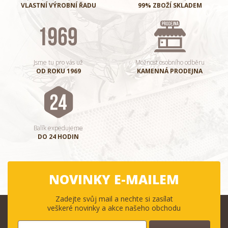
VLASTNÍ VÝROBNÍ ŘADU
99% ZBOŽÍ SKLADEM
Jsme tu pro vás už
Možnost osobního odběru
OD ROKU 1969
KAMENNÁ PRODEJNA
Balík expedujeme
DO 24 HODIN
NOVINKY E-MAILEM
Zadejte svůj mail a nechte si zasílat
veškeré novinky a akce našeho obchodu