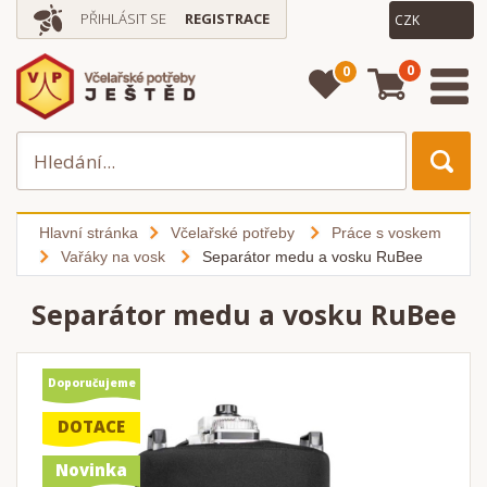
PŘIHLÁSIT SE
REGISTRACE
0
0
Hlavní stránka
Včelařské potřeby
Práce s voskem
Vařáky na vosk
Separátor medu a vosku RuBee
Separátor medu a vosku RuBee
Doporučujeme
DOTACE
Novinka