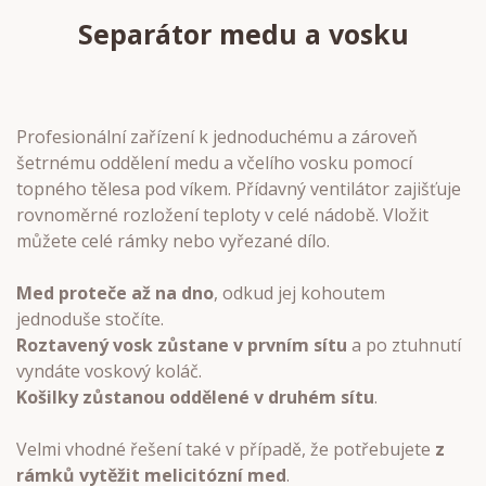
Separátor medu a vosku
Profesionální zařízení k jednoduchému a zároveň
šetrnému oddělení medu a včelího vosku pomocí
topného tělesa pod víkem. Přídavný ventilátor zajišťuje
rovnoměrné rozložení teploty v celé nádobě. Vložit
můžete celé rámky nebo vyřezané dílo.
Med proteče až na dno
, odkud jej kohoutem
jednoduše stočíte.
Roztavený vosk zůstane v prvním sítu
a po ztuhnutí
vyndáte voskový koláč.
Košilky zůstanou oddělené v druhém sítu
.
Velmi vhodné řešení také v případě, že potřebujete
z
rámků vytěžit melicitózní med
.