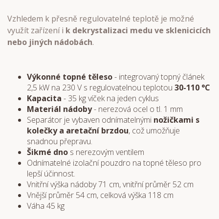
Vzhledem k přesně regulovatelné teplotě je možné
využít zařízení i
k dekrystalizaci medu ve sklenicicích
nebo jiných nádobách
.
Výkonné topné těleso
- integrovaný topný článek
2,5 kW na 230 V s regulovatelnou teplotou
30-110 °C
Kapacita
- 35 kg víček na jeden cyklus
Materiál nádoby
- nerezová ocel o tl. 1 mm
Separátor je vybaven odnímatelnými
nožičkami s
kolečky a aretační brzdou
, což umožňuje
snadnou přepravu.
Šikmé dno
s nerezovým ventilem
Odnímatelné izolační pouzdro na topné těleso pro
lepší účinnost.
Vnitřní výška nádoby 71 cm, vnitřní průměr 52 cm
Vnější průměr 54 cm, celková výška 118 cm
Váha 45 kg