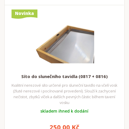
Novinka
Síto do slunečního tavidla (0817 + 0816)
Kvalitní nerezové síto určené pro sluneční tavidlo na včelí vosk
(žluté nerezové i pocínované provedení). Slouží k zachycení
nečistot, zbytků víček a dalších pevných částic během tavení
vosku
skladem ihned k dodání
250,00 Kč