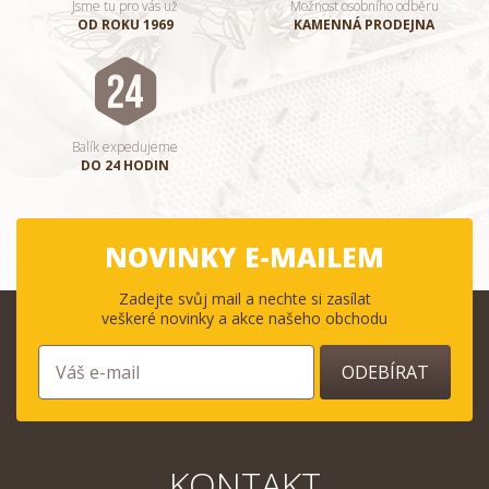
Jsme tu pro vás už
Možnost osobního odběru
OD ROKU 1969
KAMENNÁ PRODEJNA
Balík expedujeme
DO 24 HODIN
NOVINKY E-MAILEM
Zadejte svůj mail a nechte si zasílat
veškeré novinky a akce našeho obchodu
ODEBÍRAT
KONTAKT