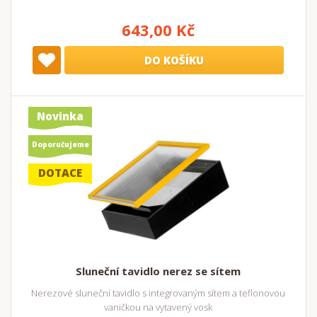
643,00 Kč
DO KOŠÍKU
Novinka
Doporučujeme
DOTACE
Sluneční tavidlo nerez se sítem
Nerezové sluneční tavidlo s integrovaným sítem a teflonovou
vaničkou na vytavený vosk