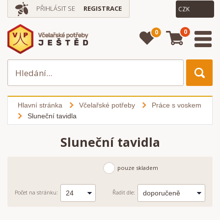
PŘIHLÁSIT SE
REGISTRACE
0
0
Hlavní stránka
Včelařské potřeby
Práce s voskem
Sluneční tavidla
Sluneční tavidla
pouze skladem
Počet na stránku:
Řadit dle: