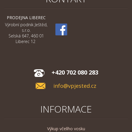
PRODEJNA LIBEREC
Výrobní podnik Ještěd,
s.r.o.
Selská 647, 460 01
Liberec 12
+420 702 080 283
info@vpjested.cz
INFORMACE
Výkup včelího vosku