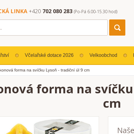
CKÁ LINKA
+420
702 080 283
(Po-Pá 6.00-15.30 hod)
řství
Včelařské dotace 2026
Velkoobchod
ikonová forma na svíčku Lysoň - tradiční úl 9 cm
konová forma na svíčku 
cm
Naše