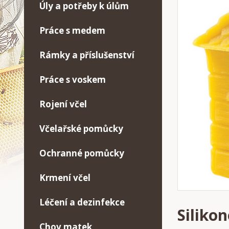
Úly a potřeby k úlům
Práce s medem
Rámky a příslušenství
Práce s voskem
Rojení včel
Včelařské pomůcky
Ochranné pomůcky
Krmení včel
Léčení a dezinfekce
Siliko
Chov matek