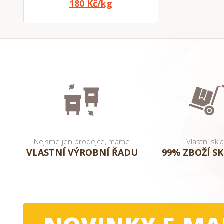
180 Kč/kg
Nejsme jen prodejce, máme
Vlastní skl
VLASTNÍ VÝROBNÍ ŘADU
99% ZBOŽÍ S