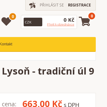
PŘIHLÁSIT SE
REGISTRACE
0
0
0 Kč
Přejít k objednávce
Kontakt
Lysoň - tradiční úl 9
663,00
Kč
 cena:
s DPH