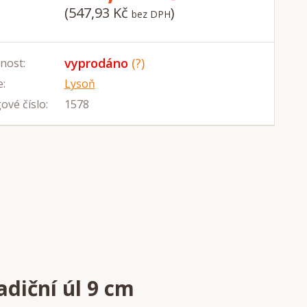
(547,93 Kč
)
bez DPH
vyprodáno
(?)
nost:
:
Lysoň
ové číslo:
1578
adiční úl 9 cm