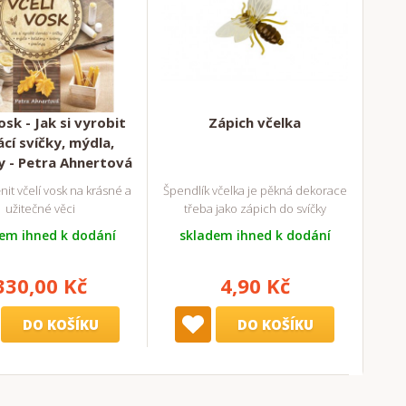
osk - Jak si vyrobit
Zápich včelka
cí svíčky, mýdla,
 - Petra Ahnertová
nit včelí vosk na krásné a
Špendlík včelka je pěkná dekorace
užitečné věci
třeba jako zápich do svíčky
em ihned k dodání
skladem ihned k dodání
330,00 Kč
4,90 Kč
DO KOŠÍKU
DO KOŠÍKU