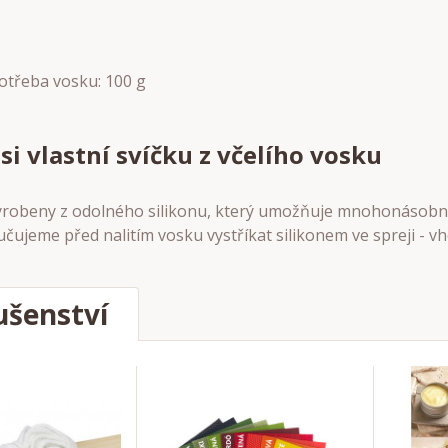
otřeba vosku: 100 g
si vlastní svíčku z včelího vosku
yrobeny z odolného silikonu, který umožňuje mnohonásobné
ujeme před nalitím vosku vystříkat silikonem ve spreji - vh
ušenství