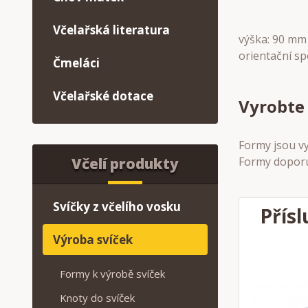
Včelařská literatura
výška: 90 mm
orientační sp
Čmeláci
Včelařské dotace
Vyrobte 
Formy jsou v
Formy doporuč
Včelí produkty
Svíčky z včelího vosku
Přísl
Výroba svíček
Formy k výrobě svíček
Knoty do svíček