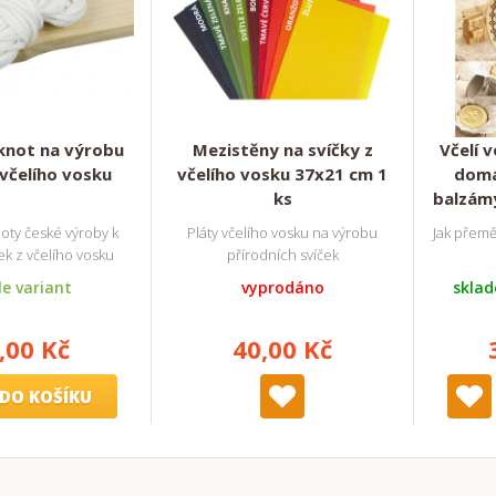
knot na výrobu
Mezistěny na svíčky z
Včelí v
 včelího vosku
včelího vosku 37x21 cm 1
domá
ks
balzámy
oty české výroby k
Pláty včelího vosku na výrobu
Jak přemě
ek z včelího vosku
přírodních svíček
e variant
vyprodáno
sklad
,00 Kč
40,00 Kč
DO KOŠÍKU