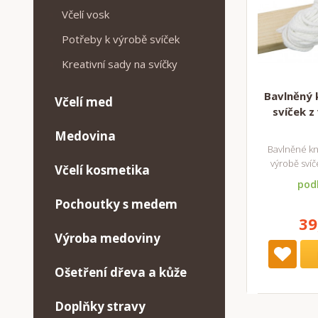
Včelí vosk
Potřeby k výrobě svíček
Kreativní sady na svíčky
Bavlněný 
Včelí med
svíček z
Medovina
Bavlněné kn
výrobě svíč
Včelí kosmetika
podl
Pochoutky s medem
39
Výroba medoviny
Ošetření dřeva a kůže
Doplňky stravy