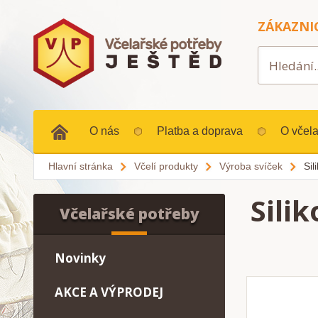
ZÁKAZNI
O nás
Platba a doprava
O včela
Hlavní stránka
Včelí produkty
Výroba svíček
Sil
Sili
Včelařské potřeby
Novinky
AKCE A VÝPRODEJ