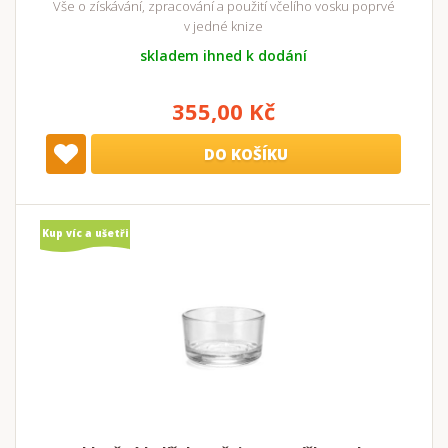
Vše o získávání, zpracování a použití včelího vosku poprvé
v jedné knize
skladem ihned k dodání
355,00 Kč
DO KOŠÍKU
Kup víc a ušetři