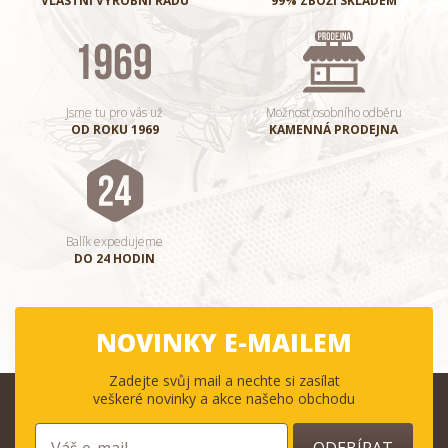
VLASTNÍ VÝROBNÍ ŘADU
99% ZBOŽÍ SKLADEM
Jsme tu pro vás už
Možnost osobního odběru
OD ROKU 1969
KAMENNÁ PRODEJNA
Balík expedujeme
DO 24 HODIN
NOVINKY E-MAILEM
Zadejte svůj mail a nechte si zasílat
veškeré novinky a akce našeho obchodu