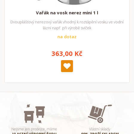
Vařák na vosk nerez mini 1 l
Dvouplášťový nerezový vařák vhodný k roztápění vosku ve vodní
lázni např. při výrobě svíček
na dotaz
363,00 Kč
Nejsme jen prodejce, máme
Vlastní sklady