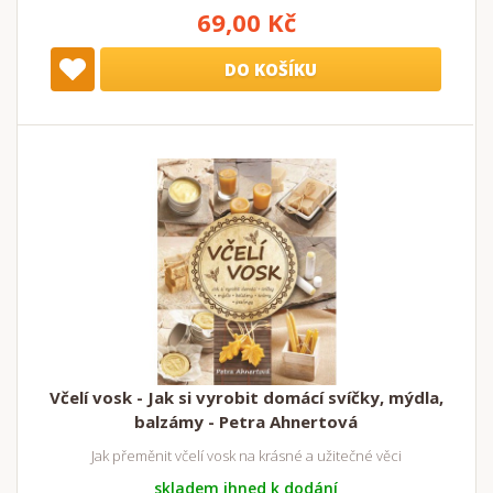
69,00 Kč
DO KOŠÍKU
Včelí vosk - Jak si vyrobit domácí svíčky, mýdla,
balzámy - Petra Ahnertová
Jak přeměnit včelí vosk na krásné a užitečné věci
skladem ihned k dodání