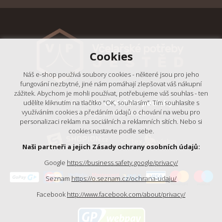
Cookies
Náš e-shop používá soubory cookies - některé jsou pro jeho
fungování nezbytné, jiné nám pomáhají zlepšovat váš nákupní
zážitek. Abychom je mohli používat, potřebujeme váš souhlas - ten
© 2018 - 2026,
Včelařské potřeby
udělíte kliknutím na tlačítko "OK, souhlasím". Tím souhlasíte s
- Výrobní podnik Ještěd, s.r.o.
využíváním cookies a předáním údajů o chování na webu pro
personalizaci reklam na sociálních a reklamních sítích. Nebo si
cookies nastavte podle sebe.
Naši partneři a jejich Zásady ochrany osobních údajů:
Google
https://business.safety.google/privacy/
Seznam
https://o.seznam.cz/ochrana-udaju/
Facebook
http://www.facebook.com/about/privacy/