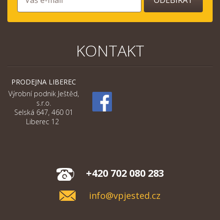
ODEBÍRAT
KONTAKT
PRODEJNA LIBEREC
Výrobní podnik Ještěd,
s.r.o.
Selská 647, 460 01
Liberec 12
+420 702 080 283
info@vpjested.cz