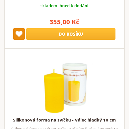
skladem ihned k dodání
355,00 Kč
DO KOŠÍKU
Silikonová forma na svíčku - Válec hladký 10 cm
Silikonová forma na výrobu svíček z včelího či sójového vosku a