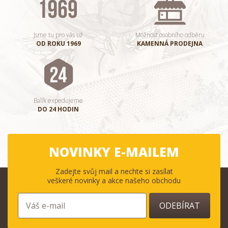
Jsme tu pro vás už
Možnost osobního odběru
OD ROKU 1969
KAMENNÁ PRODEJNA
Balík expedujeme
DO 24 HODIN
NOVINKY E-MAILEM
Zadejte svůj mail a nechte si zasílat
veškeré novinky a akce našeho obchodu
ODEBÍRAT