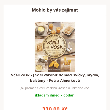
Mohlo by vás zajímat
Včelí vosk - Jak si vyrobit domácí svíčky, mýdla,
balzámy - Petra Ahnertová
Jak přeměnit včelí vosk na krásné a užitečné věci
skladem ihned k dodání
330,00 Kč