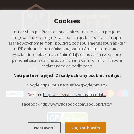
Cookies
Náš e-shop používá soubory cookies - některé jsou pro jeho
fungování nezbytné, jiné nám pomáhají zlepšovat váš nákupní
zážitek. Abychom je mohli používat, potřebujeme váš souhlas - ten
© 2018 - 2026,
Včelařské potřeby
udělíte kliknutím na tlačítko "OK, souhlasím". Tím souhlasíte s
- Výrobní podnik Ještěd, s.r.o.
využíváním cookies a předáním údajů o chování na webu pro
personalizaci reklam na sociálních a reklamních sítích. Nebo si
cookies nastavte podle sebe.
Naši partneři a jejich Zásady ochrany osobních údajů:
Google
https://business.safety.google/privacy/
Seznam
https://o.seznam.cz/ochrana-udaju/
Facebook
http://www.facebook.com/about/privacy/
Nastavení
OK, souhlasím