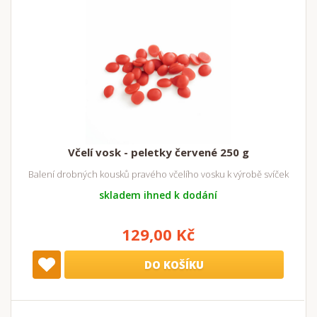
Včelí vosk - peletky červené 250 g
Balení drobných kousků pravého včelího vosku k výrobě svíček
skladem ihned k dodání
129,00 Kč
DO KOŠÍKU