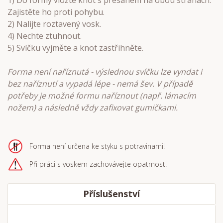
1) Do formy vložte knot s přesahem na obou stranách.
Zajistěte ho proti pohybu.
2) Nalijte roztavený vosk.
4) Nechte ztuhnout.
5) Svíčku vyjměte a knot zastřihněte.
Forma není naříznutá - výslednou svíčku lze vyndat i
bez naříznutí a vypadá lépe - nemá šev. V případě
potřeby je možné formu naříznout (např. lámacím
nožem) a následně vždy zafixovat gumičkami.
Forma není určena ke styku s potravinami!
Při práci s voskem zachovávejte opatrnost!
Příslušenství