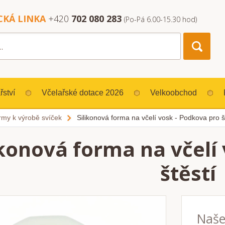
CKÁ LINKA
+420
702 080 283
(Po-Pá 6.00-15.30 hod)
řství
Včelařské dotace 2026
Velkoobchod
rmy k výrobě svíček
Silikonová forma na včelí vosk - Podkova pro š
ikonová forma na včelí
štěstí
Naše