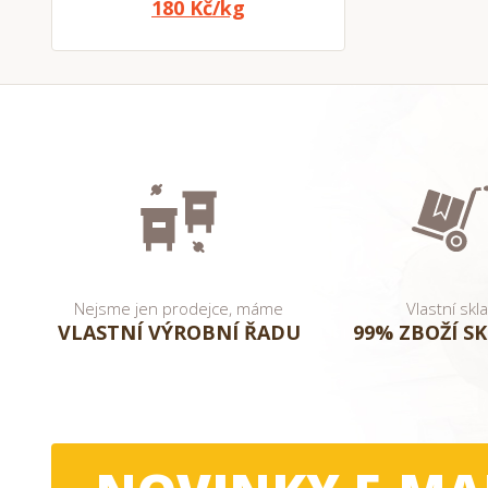
180 Kč/kg
Nejsme jen prodejce, máme
Vlastní skl
VLASTNÍ VÝROBNÍ ŘADU
99% ZBOŽÍ S