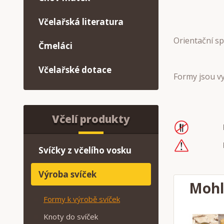
Včelařská literatura
Orientační sp
Čmeláci
Včelařské dotace
Formy jsou v
Včelí produkty
Svíčky z včelího vosku
Výroba svíček
Mohl
Formy k výrobě svíček
Knoty do svíček