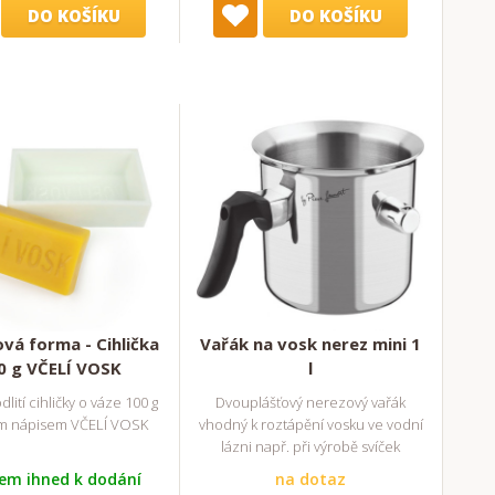
DO KOŠÍKU
DO KOŠÍKU
ová forma - Cihlička
Vařák na vosk nerez mini 1
0 g VČELÍ VOSK
l
lití cihličky o váze 100 g
Dvouplášťový nerezový vařák
ým nápisem VČELÍ VOSK
vhodný k roztápění vosku ve vodní
lázni např. při výrobě svíček
em ihned k dodání
na dotaz