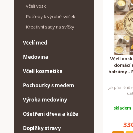
Včelí vosk
Potřeby k výrobě svíček
Kreativní sady na svíčky
Včelí med
Medovina
Včelí vosk
domácí s
Včelí kosmetika
balzámy - 
Pochoutky s medem
Jak přeměnit v
uži
Výroba medoviny
skladem 
Ošetření dřeva a kůže
33
Doplňky stravy