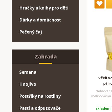
Hračky a knihy pro děti
Dárky a domácnost
Pečený čaj
Zahrada
Semena
Včelí v
přír
Hnojivo
Nebarvené
Postřiky na rostliny
včelího vosku 
Pasti a odpuzovače
skladem 