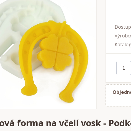
Dostup
Výrobce
Katalog
Objedne
nová forma na včelí vosk - Podk