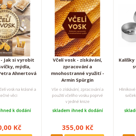
 - Jak si vyrobit
Včelí vosk - získávání,
Kalíšky
víčky, mýdla,
zpracování a
s
Petra Ahnertová
mnohostranné využití -
Armin Spürgin
čelí vosk na krásné a
Vše o získávání, zpracování a
Hliníkové
tečné věci
použití včelího vosku poprvé
svíček
v jedné knize
ihned k dodání
skladem ihned k dodání
sklad
0,00 Kč
355,00 Kč