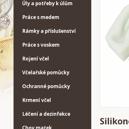
Úly a potřeby k úlům
Práce s medem
Rámky a příslušenství
Práce s voskem
Rojení včel
Včelařské pomůcky
Ochranné pomůcky
Krmení včel
Léčení a dezinfekce
Siliko
Chov matek