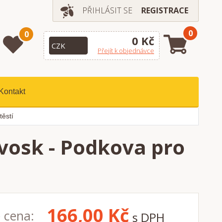
PŘIHLÁSIT SE
REGISTRACE
0
0
0 Kč
Přejít k objednávce
Kontakt
těstí
 vosk - Podkova pro
166,00
Kč
 cena:
s DPH