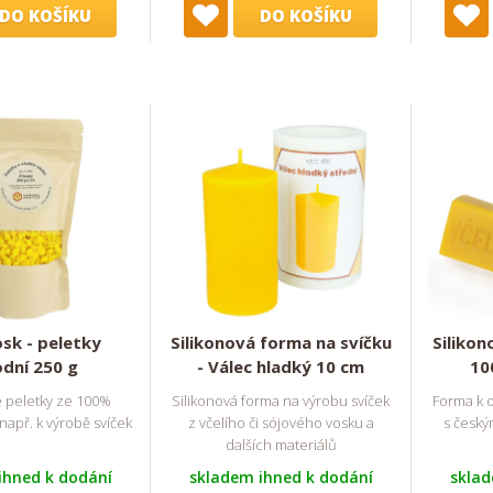
DO KOŠÍKU
DO KOŠÍKU
osk - peletky
Silikonová forma na svíčku
Silikon
odní 250 g
- Válec hladký 10 cm
10
 peletky ze 100%
Silikonová forma na výrobu svíček
Forma k od
např. k výrobě svíček
z včelího či sójového vosku a
s česk
dalších materiálů
ihned k dodání
skladem ihned k dodání
sklad