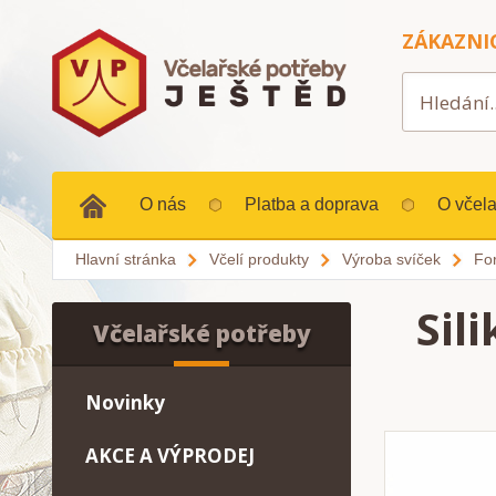
ZÁKAZNI
O nás
Platba a doprava
O včela
Hlavní stránka
Včelí produkty
Výroba svíček
Fo
Sil
Včelařské potřeby
Novinky
AKCE A VÝPRODEJ