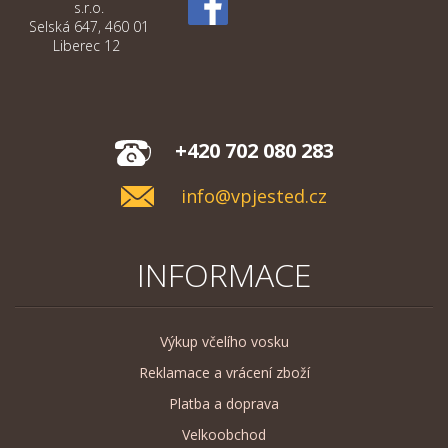
s.r.o.
Selská 647, 460 01
Liberec 12
+420 702 080 283
info@vpjested.cz
INFORMACE
Výkup včelího vosku
Reklamace a vrácení zboží
Platba a doprava
Velkoobchod