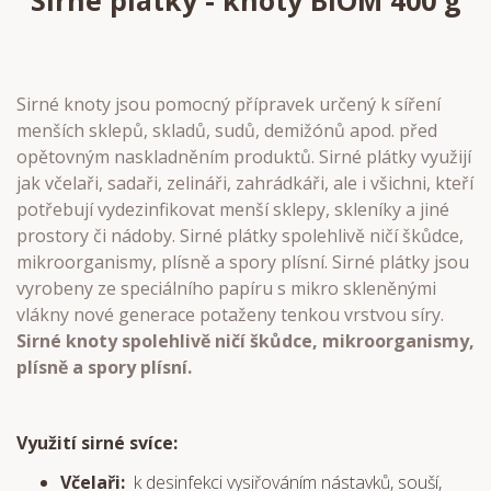
Sirné plátky - knoty BIOM 400 g
Sirné knoty jsou pomocný přípravek určený k síření
menších sklepů, skladů, sudů, demižónů apod. před
opětovným naskladněním produktů. Sirné plátky využijí
jak včelaři, sadaři, zelináři, zahrádkáři, ale i všichni, kteří
potřebují vydezinfikovat menší sklepy, skleníky a jiné
prostory či nádoby. Sirné plátky spolehlivě ničí škůdce,
mikroorganismy, plísně a spory plísní. Sirné plátky jsou
vyrobeny ze speciálního papíru s mikro skleněnými
vlákny nové generace potaženy tenkou vrstvou síry.
Sirné knoty spolehlivě ničí škůdce, mikroorganismy,
plísně a spory plísní.
Využití sirné svíce:
Včelaři:
k desinfekci vysiřováním nástavků, souší,