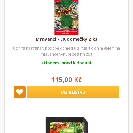
Mravenci - EX domečky 2 ks
Účinná nástraha v podobě domečků s insekticidním gelem na
mravence vyhubí celá hnízda
skladem ihned k dodání
115,00 Kč
DO KOŠÍKU