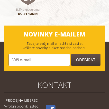
Balík expedujeme
DO 24 HODIN
NOVINKY E-MAILEM
Zadejte svůj mail a nechte si zasílat
veškeré novinky a akce našeho obchodu
ODEBÍRAT
KONTAKT
PRODEJNA LIBEREC
Výrobní podnik Ještěd,