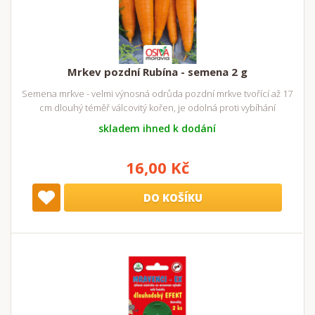
Mrkev pozdní Rubína - semena 2 g
Semena mrkve - velmi výnosná odrůda pozdní mrkve tvořící až 17
cm dlouhý téměř válcovitý kořen, je odolná proti vybíhání
skladem ihned k dodání
16,00 Kč
DO KOŠÍKU