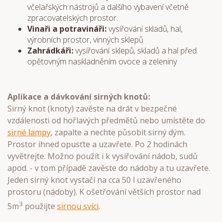
včelařských nástrojů a dalšího vybavení včetně
zpracovatelských prostor.
Vinaři a potravináři:
vysířování skladů, hal,
výrobních prostor, vinných sklepů
Zahrádkáři:
vysířování sklepů, skladů a hal před
opětovným naskladněním ovoce a zeleniny
Aplikace a dávkování sirných knotů:
Sirný knot (knoty) zavěste na drát v bezpečné
vzdálenosti od hořlavých předmětů nebo umístěte do
sirné lampy
, zapalte a nechte působit sirný dým.
Prostor ihned opusťte a uzavřete. Po 2 hodinách
vyvětrejte. Možno použít i k vysiřování nádob, sudů
apod. - v tom případě zavěste do nádoby a tu uzavřete.
Jeden sirný knot vystačí na cca 50 l uzavřeného
prostoru (nádoby). K ošetřování větších prostor nad
3
5m
použijte
sirnou svíci
.