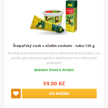
Štepařský vosk s včelím voskem - tuba 135 g
Používá se k roubování ovocných a okrasných stromů a keřů, lze
použít i jako stromový balzám k ošetření po řezu nebo jiném
poškození
skladem ihned k dodání
59,00 Kč
DO KOŠÍKU