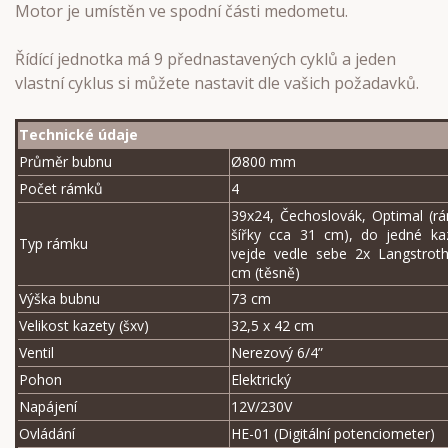
Motor je umístěn ve spodní části medometu.
Řídící jednotka má 9 přednastavených cyklů a jeden
vlastní cyklus si můžete nastavit dle vašich požadavků.
Technické údaje
Průměr bubnu
Ø800 mm
Počet rámků
4
39x24, Čechoslovák, Optimal (r
šířky cca 31 cm), do jedné ka
Typ rámku
vejde vedle sebe 2x Langstrot
cm (těsně)
Výška bubnu
73 cm
Velikost kazety (šxv)
32,5 x 42 cm
Ventil
Nerezový 6/4”
Pohon
Elektrický
Napájení
12V/230V
Ovládání
HE-01 (Digitální potenciometer)