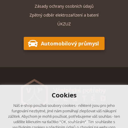
Zásady ochrany osobních údajů
Zpětný odběr elektrozařízení a baterií
ÚKZUZ
Automobilový průmysl
Cookies
Náš e-shop používá soubory cookies - některé jsou pro jeho
fungování nezbytné, jiné nám pomáhají zlepšovat váš nákupní
zážitek. Abychom je mohli používat, potřebujeme váš souhlas - ten
© 2018 - 2026,
Včelařské potřeby
udělíte kliknutím na tlačítko "OK, souhlasím". Tím souhlasíte s
využíváním cookies a předáním údajů o chování na webu pro
- Výrobní podnik Ještěd, s.r.o.