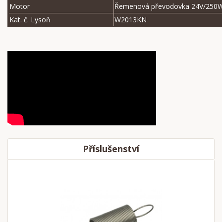
Motor
Řemenová převodovka 24V/250
Kat. č. Lysoň
W2013KN
Příslušenství