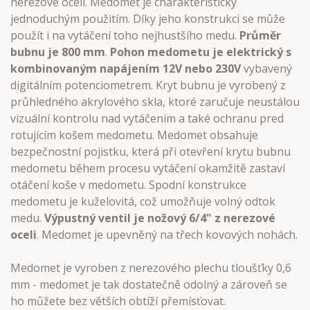
nerezové oceli. Medomet je charakteristický
jednoduchým použitím. Díky jeho konstrukci se může
použít i na vytáčení toho nejhustšího medu.
Průměr
bubnu je 800 mm
.
Pohon medometu je elektrický s
kombinovaným napájením 12V nebo 230V
vybavený
digitálním potenciometrem. Kryt bubnu je vyrobený z
průhledného akrylového skla, ktoré zaručuje neustálou
vizuální kontrolu nad vytáčením a také ochranu pred
rotujícím košem medometu. Medomet obsahuje
bezpečnostní pojistku, která při otevření krytu bubnu
medometu během procesu vytáčení okamžitě zastaví
otáčení koše v medometu. Spodní konstrukce
medometu je kuželovitá, což umožňuje volný odtok
medu.
Výpustný ventil je nožový 6/4" z nerezové
oceli
. Medomet je upevněný na třech kovových nohách.
Medomet je vyroben z nerezového plechu tloušťky 0,6
mm - medomet je tak dostatečně odolný a zároveň se
ho můžete bez větších obtíží přemísťovat.