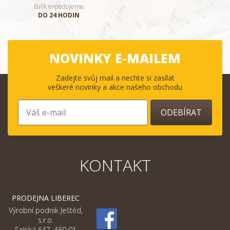
Balík expedujeme
DO 24 HODIN
NOVINKY E-MAILEM
Zadejte svůj mail a nechte si zasílat
veškeré novinky a akce našeho obchodu
ODEBÍRAT
KONTAKT
PRODEJNA LIBEREC
Výrobní podnik Ještěd,
s.r.o.
Selská 647, 460 01