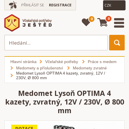
PŘIHLÁSIT SE
REGISTRACE
0
0
Hlavní stránka
Včelařské potřeby
Práce s medem
Medomety a příslušenství
Medomety zvratné
Medomet Lysoň OPTIMA 4 kazety, zvratný, 12V /
230V, Ø 800 mm
Medomet Lysoň OPTIMA 4
kazety, zvratný, 12V / 230V, Ø 800
mm
DOTACE