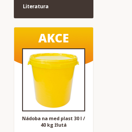
Literatura
AKCE
Nádoba na med plast 30 l /
40 kg žlutá