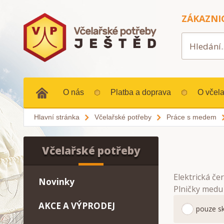
ZÁKAZNI
O nás
Platba a doprava
O včela
Hlavní stránka
Včelařské potřeby
Práce s medem
Včelařské potřeby
Elektrická če
Novinky
Plničky medu 
AKCE A VÝPRODEJ
pouze s