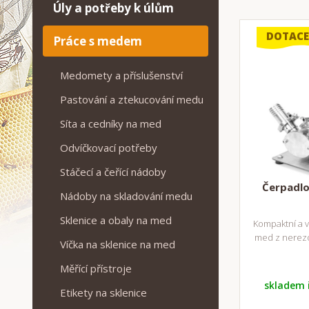
Úly a potřeby k úlům
DOTACE
Práce s medem
Medomety a příslušenství
Pastování a ztekucování medu
Síta a cedníky na med
Odvíčkovací potřeby
Stáčecí a čeřící nádoby
Čerpadlo
Nádoby na skladování medu
Sklenice a obaly na med
Kompaktní a 
med z nerezo
Víčka na sklenice na med
Měřící přístroje
skladem 
Etikety na sklenice