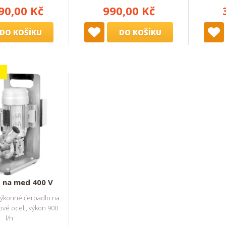
90,00 Kč
990,00 Kč
DO KOŠÍKU
DO KOŠÍKU
 na med 400 V
výkonné čerpadlo na
vé oceli, výkon 900
l/h