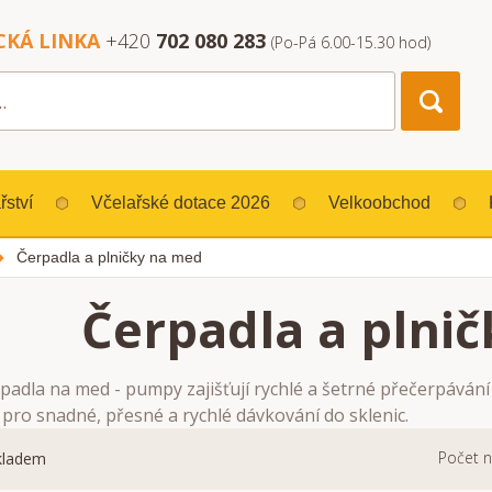
CKÁ LINKA
+420
702 080 283
(Po-Pá 6.00-15.30 hod)
řství
Včelařské dotace 2026
Velkoobchod
Čerpadla a plničky na med
Čerpadla a plni
rpadla na med - pumpy zajišťují rychlé a šetrné přečerpává
pro snadné, přesné a rychlé dávkování do sklenic.
Počet n
kladem