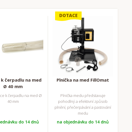
DOTACE
 k čerpadlu na med
Plnička na med FillOmat
Ø 40 mm
ice k čerpadlu na med Ø
Plnička medu představuje
40 mm
pohodlný a efektivní způsob
plnění, přečerpávání a pastování
medu
jednávku do 14 dnů
na objednávku do 14 dnů