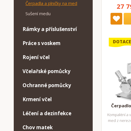
Čerpadla a plničky na med
27 7
Sušení medu
Rámky a příslušenství
DOTACE
Práce s voskem
Rojení včel
Včelařské pomůcky
Ochranné pomůcky
Krmení včel
Čerpadlo
Léčení a dezinfekce
Kompaktní a 
med z nerezo
Chov matek