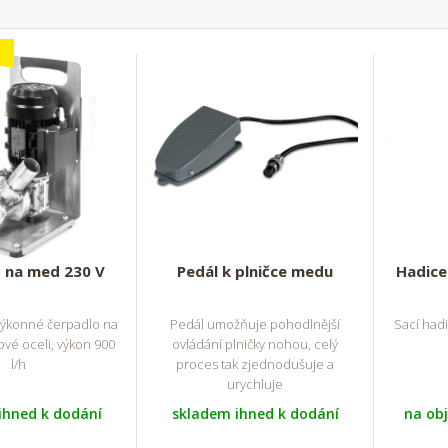
 na med 230 V
Pedál k plničce medu
Hadice
výkonné čerpadlo na
Pedál umožňuje pohodlnější
Sací had
vé oceli, výkon 900
ovládání plničky nohou, celý
l/h
proces tak zjednodušuje a
urychluje
ihned k dodání
skladem ihned k dodání
na ob