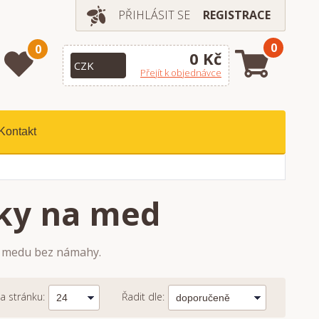
PŘIHLÁSIT SE
REGISTRACE
0
0
0 Kč
Přejít k objednávce
Kontakt
čky na med
ní medu bez námahy.
a stránku:
Řadit dle: