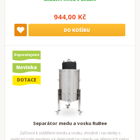
944,00 Kč
DO KOŠÍKU
Doporučujeme
Novinka
DOTACE
Separátor medu a vosku RuBee
Zařízení k oddělení medu a vosku, vhodné i na rámky s
melicitózním medem a k dekrystalizaci medu ve sklenicích nebo