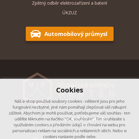
Zpětný odběr elektrozařízení a baterií
ÚKZUZ
Automobilový průmysl
Cookies
Náš e-shop používá soubory cookies - některé jsou pro jeho
fungování nezbytné, jiné nám pomáhají zlepšovat váš nákupní
zážitek. Abychom je mohli používat, potřebujeme váš souhlas - ten
© 2018 - 2026,
Včelařské potřeby
udělíte kliknutím na tlačítko "OK, souhlasím". Tím souhlasíte s
využíváním cookies a předáním údajů o chování na webu pro
- Výrobní podnik Ještěd, s.r.o.
personalizaci reklam na sociálních a reklamních sítích. Nebo si
cookies nastavte podle sebe.