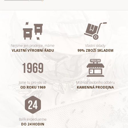
Nejsme jen prodejce, máme
Vlastní sklady
VLASTNÍ VÝROBNÍ ŘADU
99% ZBOŽÍ SKLADEM
Jsme tu pro vás už
Možnost osobního odběru
OD ROKU 1969
KAMENNÁ PRODEJNA
Balík expedujeme
DO 24 HODIN