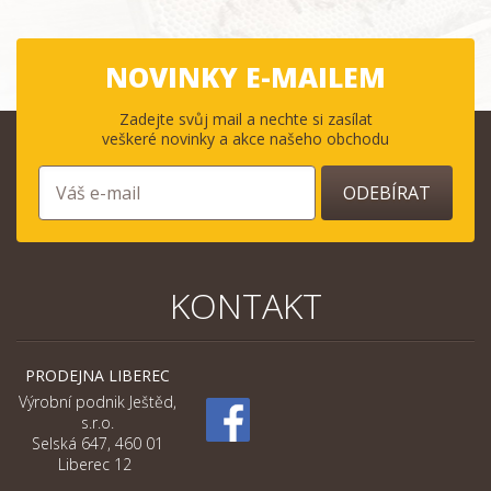
NOVINKY E-MAILEM
Zadejte svůj mail a nechte si zasílat
veškeré novinky a akce našeho obchodu
ODEBÍRAT
KONTAKT
PRODEJNA LIBEREC
Výrobní podnik Ještěd,
s.r.o.
Selská 647, 460 01
Liberec 12