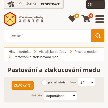
PŘIHLÁSIT SE
REGISTRACE
0
0
Hlavní stránka
Včelařské potřeby
Práce s medem
Pastování a ztekucování medu
Pastování a ztekucování medu
Počet na stránku:
pouze skladem
ZNAČKY (6)
Řadit dle: