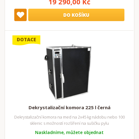
19 290,00 Kč
DO KOŠÍKU
DOTACE
Dekrystalizační komora 225 l černá
Dekrystalizační komora na med na 2x45 kg nádobu nebo 100
sklenic s možností rozšíření na sušičku pylu
Naskladníme, můžete objednat