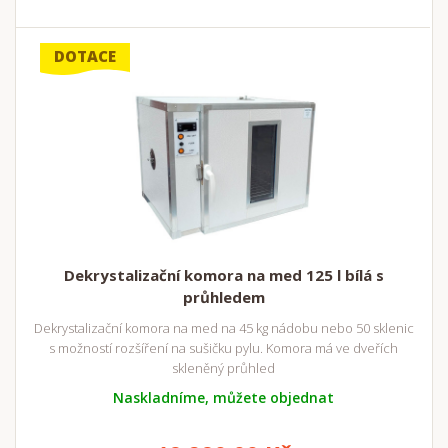
DOTACE
Dekrystalizační komora na med 125 l bílá s
průhledem
Dekrystalizační komora na med na 45 kg nádobu nebo 50 sklenic
s možností rozšíření na sušičku pylu. Komora má ve dveřích
skleněný průhled
Naskladníme, můžete objednat