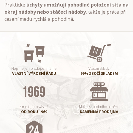
Praktické
úchyty umožňují pohodlné položení síta na
okraj nádoby nebo stáčecí nádoby
, takže je práce při
cezení medu rychlá a pohodlná.
Nejsme jen prodejce, máme
Vlastní sklady
VLASTNÍ VÝROBNÍ ŘADU
99% ZBOŽÍ SKLADEM
Jsme tu pro vás už
Možnost osobního odběru
OD ROKU 1969
KAMENNÁ PRODEJNA