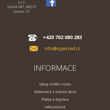
s.r.o.
Selská 647, 460 01
Liberec 12
+420 702 080 283
info@vpjested.cz
INFORMACE
Výkup včelího vosku
Reklamace a vrácení zboží
Platba a doprava
Velkoobchod