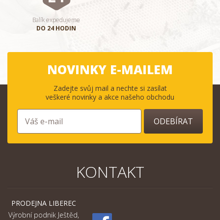
Balík expedujeme
DO 24 HODIN
NOVINKY E-MAILEM
Zadejte svůj mail a nechte si zasílat
veškeré novinky a akce našeho obchodu
ODEBÍRAT
KONTAKT
PRODEJNA LIBEREC
Výrobní podnik Ještěd,