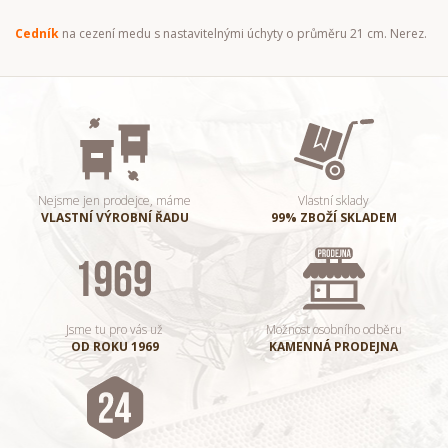
Cedník
na cezení medu s nastavitelnými úchyty o průměru 21
cm. Nerez.
Nejsme jen prodejce, máme
Vlastní sklady
VLASTNÍ VÝROBNÍ ŘADU
99% ZBOŽÍ SKLADEM
Jsme tu pro vás už
Možnost osobního odběru
OD ROKU 1969
KAMENNÁ PRODEJNA