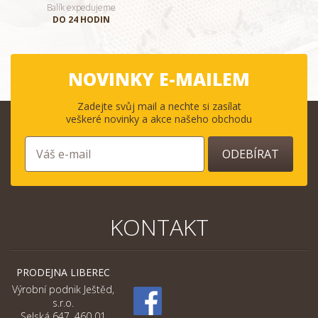
Balík expedujeme
DO 24 HODIN
NOVINKY E-MAILEM
Zadejte svůj mail a nechte si zasílat
veškeré novinky a akce našeho obchodu
ODEBÍRAT
KONTAKT
PRODEJNA LIBEREC
Výrobní podnik Ještěd,
s.r.o.
Selská 647, 460 01