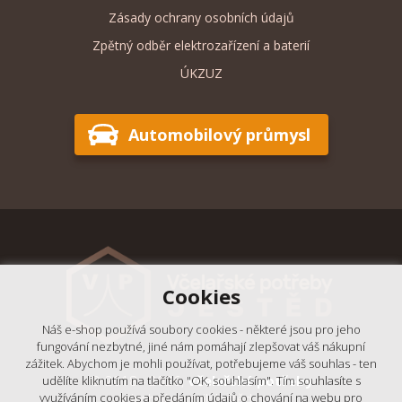
Zásady ochrany osobních údajů
Zpětný odběr elektrozařízení a baterií
ÚKZUZ
Automobilový průmysl
Cookies
Náš e-shop používá soubory cookies - některé jsou pro jeho
fungování nezbytné, jiné nám pomáhají zlepšovat váš nákupní
zážitek. Abychom je mohli používat, potřebujeme váš souhlas - ten
© 2018 - 2026,
Včelařské potřeby
udělíte kliknutím na tlačítko "OK, souhlasím". Tím souhlasíte s
- Výrobní podnik Ještěd, s.r.o.
využíváním cookies a předáním údajů o chování na webu pro