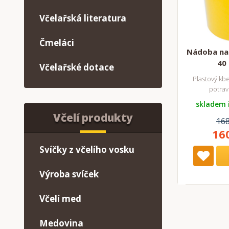
Včelařská literatura
Čmeláci
Nádoba na 
40 
Včelařské dotace
Plastový kbe
potrav
skladem 
Včelí produkty
168
16
Svíčky z včelího vosku
Výroba svíček
Včelí med
Medovina