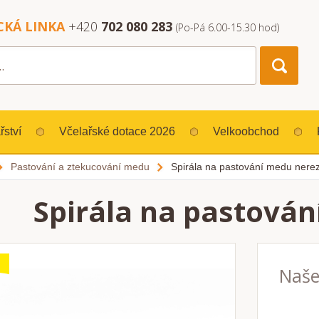
CKÁ LINKA
+420
702 080 283
(Po-Pá 6.00-15.30 hod)
řství
Včelařské dotace 2026
Velkoobchod
Pastování a ztekucování medu
Spirála na pastování medu nere
Spirála na pastován
Naše