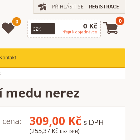
PŘIHLÁSIT SE
REGISTRACE
0
0
0 Kč
Přejít k objednávce
Kontakt
z
í medu nerez
309,00
Kč
 cena:
s DPH
(255,37 Kč
)
bez DPH