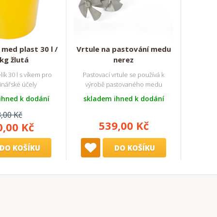
med plast 30 l /
Vrtule na pastování medu
kg žlutá
nerez
lík 30 l s víkem pro
Pastovací vrtule se používá k
inářské účely
výrobě pastovaného medu
ihned k dodání
skladem ihned k dodání
,00 Kč
539,00 Kč
0,00 Kč
DO KOŠÍKU
DO KOŠÍKU