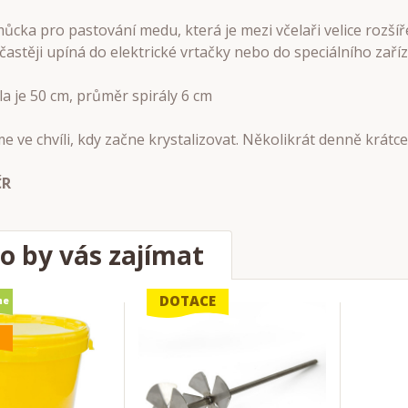
cka pro pastování medu, která je mezi včelaři velice rozší
jčastěji upíná do elektrické vrtačky nebo do speciálního zař
a je 50 cm, průměr spirály 6 cm
 ve chvíli, kdy začne krystalizovat. Několikrát denně krát
ČR
o by vás zajímat
DOTACE
me