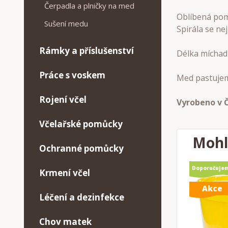
Čerpadla a plničky na med
Oblíbená pomů
Sušení medu
Spirála se ne
Rámky a příslušenství
Délka míchadl
Práce s voskem
Med pastujeme
Rojení včel
Vyrobeno v 
Včelařské pomůcky
Mohl
Ochranné pomůcky
Doporučuje
Krmení včel
Akce
Léčení a dezinfekce
Chov matek