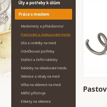
Úly a potřeby k úlům
Práce s medem
Medomety a příslušenství
Pastování a ztekucování medu
Síta a cedníky na med
Odvíčkovací potřeby
Stáčecí a čeřící nádoby
Nádoby na skladování medu
Sklenice a obaly na med
Víčka na sklenice na med
Pastov
Měřící přístroje
Etikety na sklenice