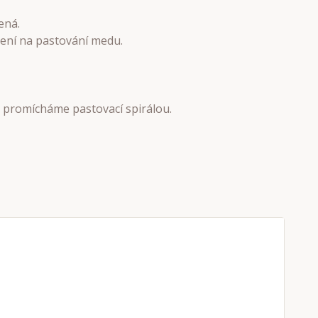
řená.
ízení na pastování medu.
ce promícháme pastovací spirálou.