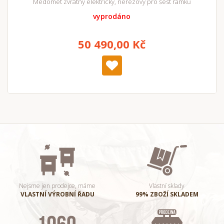
Medomet zvratný elektrický, nerezový pro šest rámků
vyprodáno
50 490,00 Kč
Nejsme jen prodejce, máme
Vlastní sklady
VLASTNÍ VÝROBNÍ ŘADU
99% ZBOŽÍ SKLADEM