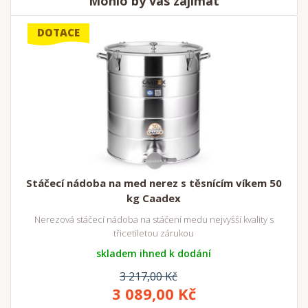
Mohlo by vás zajímat
DOTACE
Stáčecí nádoba na med nerez s těsnícím víkem 50
kg Caadex
Nerezová stáčecí nádoba na stáčení medu nejvyšší kvality s
třicetiletou zárukou
skladem ihned k dodání
3 217,00 Kč
3 089,00 Kč