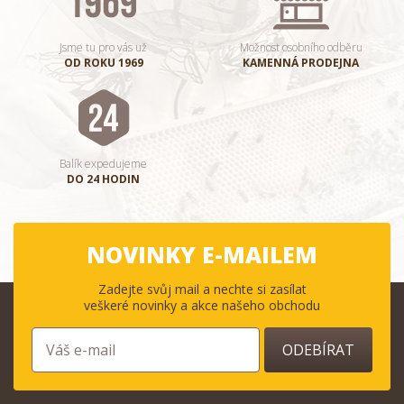
Jsme tu pro vás už
Možnost osobního odběru
OD ROKU 1969
KAMENNÁ PRODEJNA
Balík expedujeme
DO 24 HODIN
NOVINKY E-MAILEM
Zadejte svůj mail a nechte si zasílat
veškeré novinky a akce našeho obchodu
ODEBÍRAT