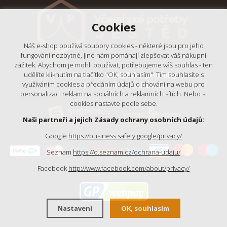
Cookies
Náš e-shop používá soubory cookies - některé jsou pro jeho
fungování nezbytné, jiné nám pomáhají zlepšovat váš nákupní
zážitek. Abychom je mohli používat, potřebujeme váš souhlas - ten
© 2018 - 2026,
Včelařské potřeby
udělíte kliknutím na tlačítko "OK, souhlasím". Tím souhlasíte s
využíváním cookies a předáním údajů o chování na webu pro
- Výrobní podnik Ještěd, s.r.o.
personalizaci reklam na sociálních a reklamních sítích. Nebo si
cookies nastavte podle sebe.
Naši partneři a jejich Zásady ochrany osobních údajů:
Google
https://business.safety.google/privacy/
Seznam
https://o.seznam.cz/ochrana-udaju/
Facebook
http://www.facebook.com/about/privacy/
Nastavení
OK, souhlasím