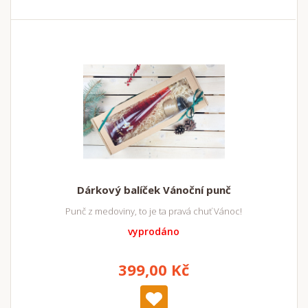
Dárkový balíček Vánoční punč
Punč z medoviny, to je ta pravá chuť Vánoc!
vyprodáno
399,00 Kč