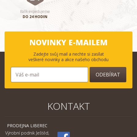
Balík expedujeme
DO 24 HODIN
NOVINKY E-MAILEM
Zadejte svůj mail a nechte si zasílat
veškeré novinky a akce našeho obchodu
ODEBÍRAT
KONTAKT
PRODEJNA LIBEREC
Výrobní podnik Ještěd,