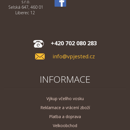
s.r.o.
Selská 647, 460 01
Liberec 12
+420 702 080 283
info@vpjested.cz
INFORMACE
Výkup včelího vosku
Reklamace a vrácení zboží
Platba a doprava
Velkoobchod