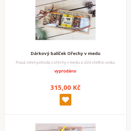
Dárkový balíček Ořechy v medu
Pravá zimní pohoda s ořechy v medu a vůní včelího vosku
vyprodáno
315,00 Kč