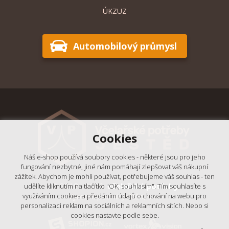
ÚKZUZ
Automobilový průmysl
Cookies
Náš e-shop používá soubory cookies - některé jsou pro jeho
fungování nezbytné, jiné nám pomáhají zlepšovat váš nákupní
zážitek. Abychom je mohli používat, potřebujeme váš souhlas - ten
© 2018 - 2026,
Včelařské potřeby
udělíte kliknutím na tlačítko "OK, souhlasím". Tím souhlasíte s
- Výrobní podnik Ještěd, s.r.o.
využíváním cookies a předáním údajů o chování na webu pro
personalizaci reklam na sociálních a reklamních sítích. Nebo si
cookies nastavte podle sebe.