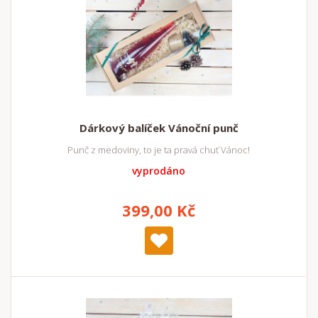
Dárkový balíček Vánoční punč
Punč z medoviny, to je ta pravá chuť Vánoc!
vyprodáno
399,00 Kč