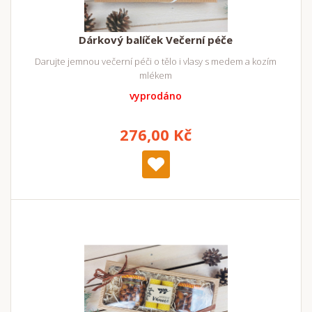
Dárkový balíček Večerní péče
Darujte jemnou večerní péči o tělo i vlasy s medem a kozím
mlékem
vyprodáno
276,00 Kč