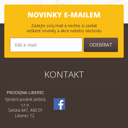
NOVINKY E-MAILEM
Zadejte svůj mail a nechte si zasílat
veškeré novinky a akce našeho obchodu
ODEBÍRAT
KONTAKT
PRODEJNA LIBEREC
Výrobní podnik Ještěd,
s.r.o.
Selská 647, 460 01
Liberec 12