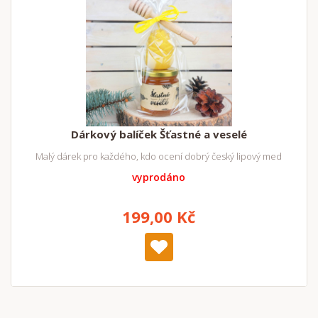
Dárkový balíček Šťastné a veselé
Malý dárek pro každého, kdo ocení dobrý český lipový med
vyprodáno
199,00 Kč