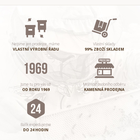
Nejsme jen prodejce, máme
Vlastní sklady
VLASTNÍ VÝROBNÍ ŘADU
99% ZBOŽÍ SKLADEM
Jsme tu pro vás už
Možnost osobního odběru
OD ROKU 1969
KAMENNÁ PRODEJNA
Balík expedujeme
DO 24 HODIN