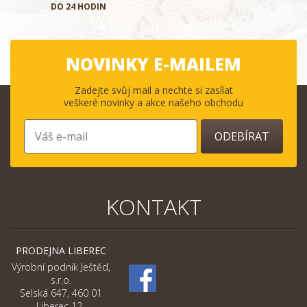
DO 24 HODIN
NOVINKY E-MAILEM
Zadejte svůj mail a nechte si zasílat
veškeré novinky a akce našeho obchodu
ODEBÍRAT
KONTAKT
PRODEJNA LIBEREC
Výrobní podnik Ještěd,
s.r.o.
Selská 647, 460 01
Liberec 12