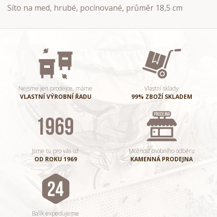
Síto na med, hrubé, pocínované, průměr 18,5 cm
Nejsme jen prodejce, máme
Vlastní sklady
VLASTNÍ VÝROBNÍ ŘADU
99% ZBOŽÍ SKLADEM
Jsme tu pro vás už
Možnost osobního odběru
OD ROKU 1969
KAMENNÁ PRODEJNA
Balík expedujeme