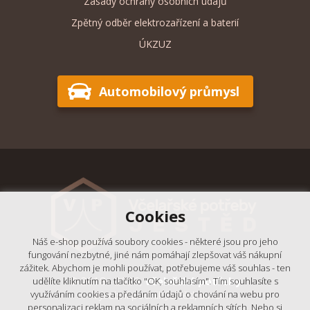
Zásady ochrany osobních údajů
Zpětný odběr elektrozařízení a baterií
ÚKZUZ
Automobilový průmysl
Cookies
Náš e-shop používá soubory cookies - některé jsou pro jeho
fungování nezbytné, jiné nám pomáhají zlepšovat váš nákupní
zážitek. Abychom je mohli používat, potřebujeme váš souhlas - ten
© 2018 - 2026,
Včelařské potřeby
udělíte kliknutím na tlačítko "OK, souhlasím". Tím souhlasíte s
využíváním cookies a předáním údajů o chování na webu pro
- Výrobní podnik Ještěd, s.r.o.
personalizaci reklam na sociálních a reklamních sítích. Nebo si