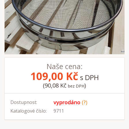
Naše cena:
109,00
Kč
s DPH
(90,08 Kč
)
bez DPH
vyprodáno
(?)
Dostupnost:
Katalogové číslo:
9711