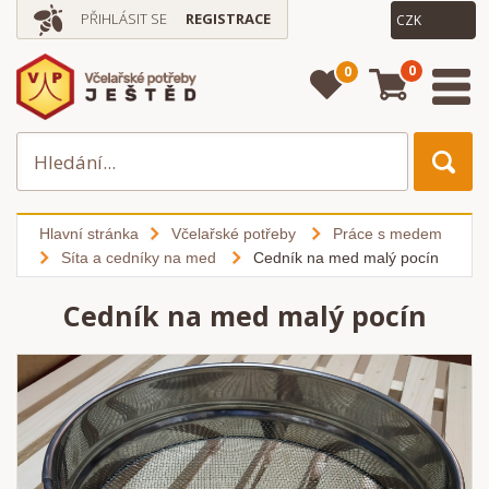
PŘIHLÁSIT SE
REGISTRACE
0
0
Hlavní stránka
Včelařské potřeby
Práce s medem
Síta a cedníky na med
Cedník na med malý pocín
Cedník na med malý pocín