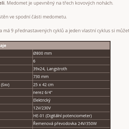
li
. Medomet je upevněný na třech kovových nohách.
stěn ve spodní části medometu.
ka má 9 přednastavených cyklů a jeden vlastní cyklus si může
aje
Ø800 mm
6
39x24, Langstroth
730 mm
 (šxv)
25 x 42 cm
nerez 6/4"
Elektrický
12V/230V
HE-01 (Digitální potenciometer)
Řemenová převodovka 24V/350W