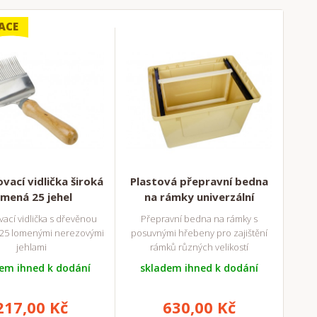
ACE
vací vidlička široká
Plastová přepravní bedna
omená 25 jehel
na rámky univerzální
ací vidlička s dřevěnou
Přepravní bedna na rámky s
a 25 lomenými nerezovými
posuvnými hřebeny pro zajištění
jehlami
rámků různých velikostí
em ihned k dodání
skladem ihned k dodání
217,00 Kč
630,00 Kč