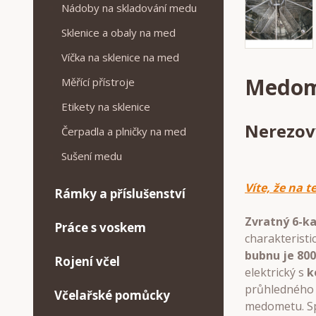
Nádoby na skladování medu
Sklenice a obaly na med
Víčka na sklenice na med
Medome
Měřící přístroje
Etikety na sklenice
Nerezový
Čerpadla a plničky na med
Sušení medu
Víte, že na 
Rámky a příslušenství
Zvratný 6-k
Práce s voskem
charakteristi
bubnu je 80
Rojení včel
elektrický s
k
průhledného 
Včelařské pomůcky
medometu. Sp