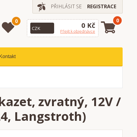
PŘIHLÁSIT SE
REGISTRACE
0
0
0 Kč
Přejít k objednávce
Kontakt
zet, zvratný, 12V /
4, Langstroth)