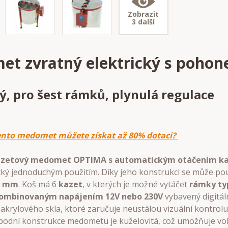
Zobrazit
3 další
t zvratný elektrický s poho
, pro šest rámků, plynulá regulace
tento medomet můžete získat až 80% dotaci?
azetový medomet OPTIMA s automatickým otáčením k
cký jednoduchým použitím. Díky jeho konstrukci se může pou
0 mm
. Koš má 6
kazet
, v kterých je možné vytáčet
rámky t
ombinovaným napájením 12V nebo 230V
vybavený digitál
akrylového skla, ktoré zaručuje neustálou vizuální kontrol
odní konstrukce medometu je kuželovitá, což umožňuje vo