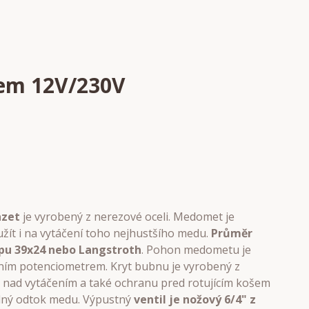
nem 12V/230V
azet
je vyrobený z nerezové oceli. Medomet je
žít i na vytáčení toho nejhustšího medu.
Průměr
ypu
39x24 nebo Langstroth
. Pohon medometu je
ním potenciometrem. Kryt bubnu je vyrobený z
u nad vytáčením a také ochranu pred rotujícím košem
lný odtok medu. Výpustný
ventil je nožový 6/4" z