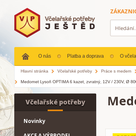
ZÁKAZNI
O nás
Platba a doprava
O včela
Hlavní stránka
Včelařské potřeby
Práce s medem
Medomet Lysoň OPTIMA 6 kazet, zvratný, 12V / 230V, Ø 80
Medo
Včelařské potřeby
Novinky
AKCE A VÝPRODEJ