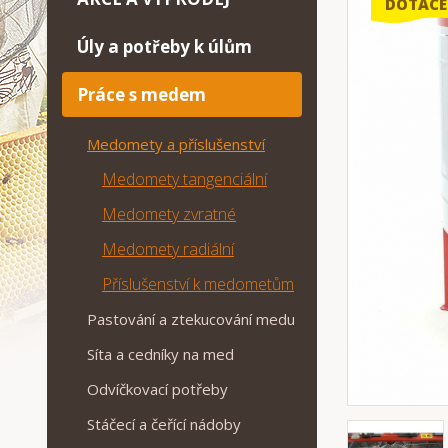
DOTACE
Úly a potřeby k úlům
Práce s medem
Medomety a příslušenství
Medomety tangenciální
Medomety zvratné
Medomety radiální
Příslušenství k medometům
Pastování a ztekucování medu
Síta a cedníky na med
Odvíčkovací potřeby
Stáčecí a čeřící nádoby