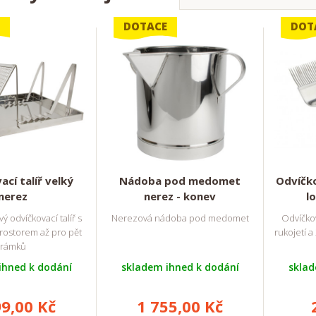
DOTACE
DOT
cí talíř velký
Nádoba pod medomet
Odvíčko
nerez
nerez - konev
l
ý odvíčkovací talíř s
Nerezová nádoba pod medomet
Odvíčkov
rostorem až pro pět
rukojetí 
rámků
ihned k dodání
skladem ihned k dodání
sklad
99,00 Kč
1 755,00 Kč