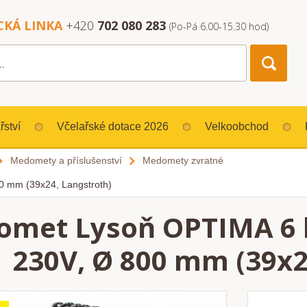
CKÁ LINKA
+420
702 080 283
(Po-Pá 6.00-15.30 hod)
řství
Včelařské dotace 2026
Velkoobchod
Medomety a příslušenství
Medomety zvratné
0 mm (39x24, Langstroth)
met Lysoň OPTIMA 6 ka
230V, Ø 800 mm (39x2