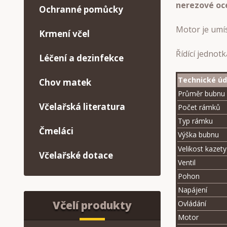
nerezové oce
Ochranné pomůcky
Motor je umí
Krmení včel
Řídící jednot
Léčení a dezinfekce
Technické úd
Chov matek
Průměr bubnu
Včelařská literatura
Počet rámků
Typ rámku
Čmeláci
Výška bubnu
Velikost kazety
Včelařské dotace
Ventil
Pohon
Napájení
Včelí produkty
Ovládání
Motor