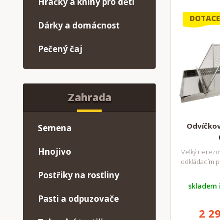
Hračky a knihy pro děti
DOTACE
Dárky a domácnost
Pečený čaj
Zahrada
Odvíčkova
Semena
Hnojivo
Velký nerezov
odkládacím p
Postřiky na rostliny
skladem 
Pasti a odpuzovače
2 2