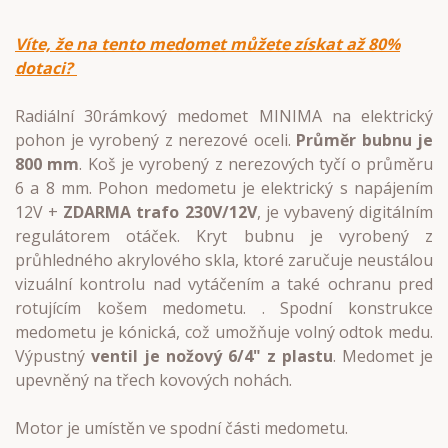
Víte, že na tento medomet můžete získat až 80%
dotaci?
Radiální 30rámkový medomet MINIMA na elektrický
pohon je vyrobený z nerezové oceli.
Průměr bubnu je
800 mm
. Koš je vyrobený z nerezových tyčí o průměru
6 a 8 mm. Pohon medometu je elektrický s napájením
12V +
ZDARMA trafo 230V/12V
, je vybavený digitálním
regulátorem otáček. Kryt bubnu je vyrobený z
průhledného akrylového skla, ktoré zaručuje neustálou
vizuální kontrolu nad vytáčením a také ochranu pred
rotujícím košem medometu. . Spodní konstrukce
medometu je kónická, což umožňuje volný odtok medu.
Výpustný
ventil je nožový 6/4" z plastu
. Medomet je
upevněný na třech kovových nohách.
Motor je umístěn ve spodní části medometu.