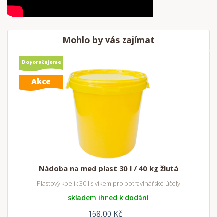
Mohlo by vás zajímat
Doporučujeme
Akce
Nádoba na med plast 30 l / 40 kg žlutá
Plastový kbelík 30 l s víkem pro potravinářské účely
skladem ihned k dodání
168,00 Kč