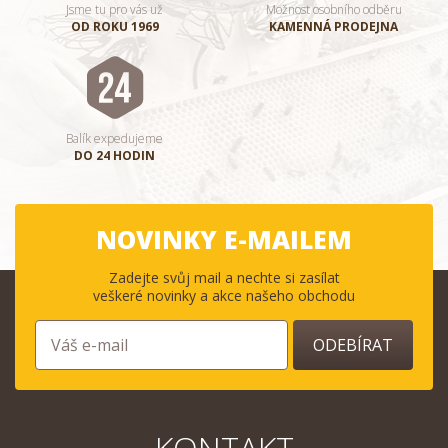
Jsme tu pro vás už
Možnost osobního odběru
OD ROKU 1969
KAMENNÁ PRODEJNA
Balík expedujeme
DO 24 HODIN
NOVINKY E-MAILEM
Zadejte svůj mail a nechte si zasílat
veškeré novinky a akce našeho obchodu
ODEBÍRAT
KONTAKT