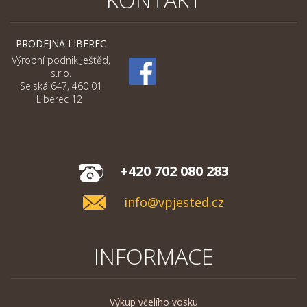
PRODEJNA LIBEREC
Výrobní podnik Ještěd,
s.r.o.
Selská 647, 460 01
Liberec 12
+420 702 080 283
info@vpjested.cz
INFORMACE
Výkup včelího vosku