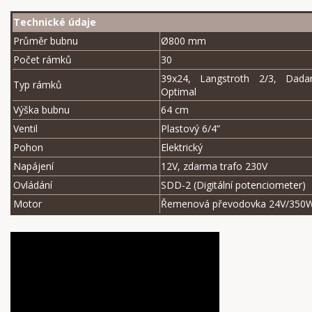
Technické údaje
Průměr bubnu
Ø800 mm
Počet rámků
30
39x24, Langstroth 2/3, Dada
Typ rámků
Optimal
Výška bubnu
64 cm
Ventil
Plastový 6/4”
Pohon
Elektrický
Napájení
12V, zdarma trafo 230V
Ovládání
SDD-2 (Digitální potenciometer)
Motor
Řemenová převodovka 24V/350