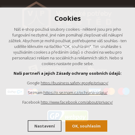
Cookies
Náš e-shop používá soubory cookies - některé jsou pro jeho
fungování nezbytné, jiné nám pomáhají zlepšovat váš nákupní
zážitek. Abychom je mohli používat, potřebujeme váš souhlas - ten
© 2018 - 2026,
Včelařské potřeby
udělíte kliknutím na tlačítko "OK, souhlasím". Tím souhlasíte s
- Výrobní podnik Ještěd, s.r.o.
využíváním cookies a předáním údajů o chování na webu pro
personalizaci reklam na sociálních a reklamních sítích. Nebo si
cookies nastavte podle sebe.
Naši partneři a jejich Zásady ochrany osobních údajů:
Google
https://business.safety.google/privacy/
Seznam
https://o.seznam.cz/ochrana-udaju/
Facebook
http://www.facebook.com/about/privacy/
Nastavení
OK, souhlasím