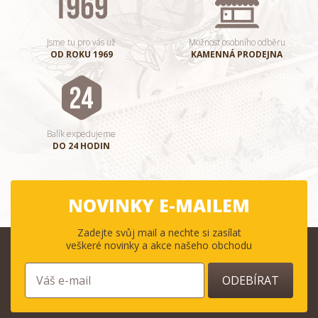
Jsme tu pro vás už
Možnost osobního odběru
OD ROKU 1969
KAMENNÁ PRODEJNA
Balík expedujeme
DO 24 HODIN
NOVINKY E-MAILEM
Zadejte svůj mail a nechte si zasílat
veškeré novinky a akce našeho obchodu
ODEBÍRAT