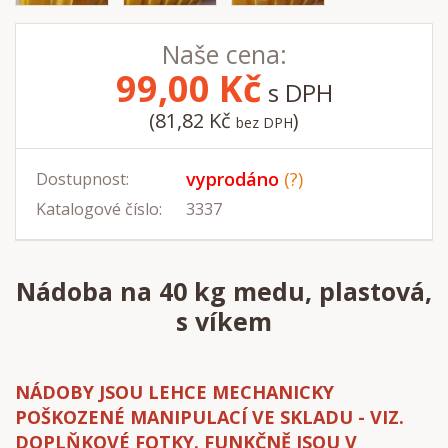
Naše cena:
99,00
Kč
s DPH
(81,82 Kč
)
bez DPH
vyprodáno
(?)
Dostupnost:
Katalogové číslo:
3337
Nádoba na 40 kg medu, plastová,
s víkem
NÁDOBY JSOU LEHCE MECHANICKY
POŠKOZENÉ MANIPULACÍ VE SKLADU - VIZ.
DOPLŇKOVÉ FOTKY. FUNKČNĚ JSOU V