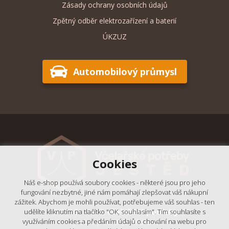
Zásady ochrany osobních údajů
Zpětný odběr elektrozařízení a baterií
ÚKZUZ
Automobilový průmysl
Cookies
Náš e-shop používá soubory cookies - některé jsou pro jeho
fungování nezbytné, jiné nám pomáhají zlepšovat váš nákupní
zážitek. Abychom je mohli používat, potřebujeme váš souhlas - ten
© 2018 - 2026,
Včelařské potřeby
udělíte kliknutím na tlačítko "OK, souhlasím". Tím souhlasíte s
- Výrobní podnik Ještěd, s.r.o.
využíváním cookies a předáním údajů o chování na webu pro