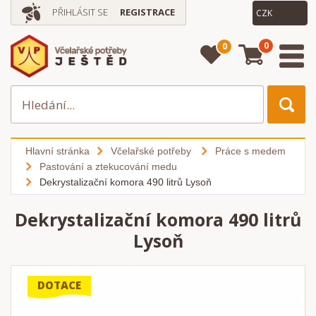
PŘIHLÁSIT SE
REGISTRACE
0
0
Hlavní stránka
Včelařské potřeby
Práce s medem
Pastování a ztekucování medu
Dekrystalizační komora 490 litrů Lysoň
Dekrystalizační komora 490 litrů
Lysoň
DOTACE