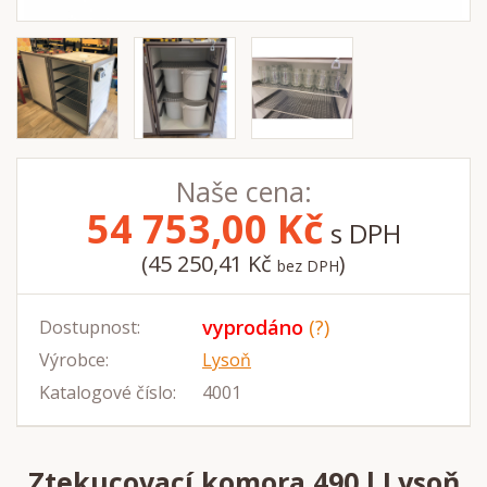
Naše cena:
54 753,00
Kč
s DPH
(45 250,41 Kč
)
bez DPH
vyprodáno
(?)
Dostupnost:
Výrobce:
Lysoň
Katalogové číslo:
4001
Ztekucovací komora 490 l Lysoň