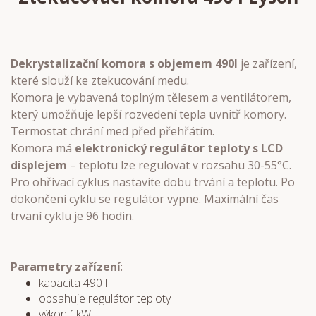
Dekrystalizační komora s objemem 490l
je zařízení,
které slouží ke ztekucování medu.
Komora je vybavená toplným tělesem a ventilátorem,
který umožňuje lepší rozvedení tepla uvnitř komory.
Termostat chrání med před přehřátím.
Komora má
elektronický regulátor teploty s LCD
displejem
– teplotu lze regulovat v rozsahu 30-55°C.
Pro ohřívací cyklus nastavíte dobu trvání a teplotu. Po
dokončení cyklu se regulátor vypne. Maximální čas
trvaní cyklu je 96 hodin.
Parametry zařízení
:
kapacita 490 l
obsahuje regulátor teploty
výkon 1kW