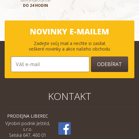
Balík expedujeme
DO 24 HODIN
NOVINKY E-MAILEM
Zadejte svůj mail a nechte si zasílat
veškeré novinky a akce našeho obchodu
ODEBÍRAT
KONTAKT
PRODEJNA LIBEREC
Výrobní podnik Ještěd,
s.r.o.
Selská 647, 460 01