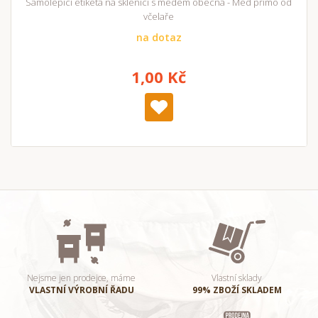
Samolepicí etiketa na sklenici s medem obecná - Med přímo od
včelaře
na dotaz
1,00 Kč
Nejsme jen prodejce, máme
Vlastní sklady
VLASTNÍ VÝROBNÍ ŘADU
99% ZBOŽÍ SKLADEM