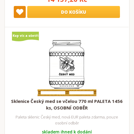
DO KOŠÍKU
Kup víc a ušetři
Sklenice Český med se včelou 770 ml PALETA 1456
ks, OSOBNÍ ODBĚR
Paleta sklenic Český med, nová EUR paleta zdarma, pouze
osobní odběr
skladem ihned k dodání