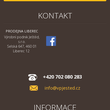
KONTAKT
PRODEJNA LIBEREC
Výrobní podnik Ještěd,
s.r.o.
Selská 647, 460 01
Liberec 12
+420 702 080 283
info@vpjested.cz
INFORMACE