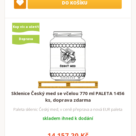
DO KOŠÍKU
Kup víc a ušetři
Doprava
zdarma
Sklenice Český med se včelou 770 ml PALETA 1456
ks, doprava zdarma
Paleta sklenic Český med, v ceně přeprava a nová EUR paleta
skladem ihned k dodání
14 157,20 Kč