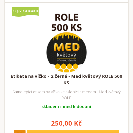
Kup víc a ušetři
Etiketa na víčko - 2 černá - Med květový ROLE 500
KS
Samolepicí etiketa na víčko ke sklenici s medem - Med květový
ROLE
skladem ihned k dodání
250,00 Kč