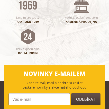
Jsme tu pro vás už
Možnost osobního odběru
OD ROKU 1969
KAMENNÁ PRODEJNA
Balík expedujeme
DO 24 HODIN
NOVINKY E-MAILEM
Zadejte svůj mail a nechte si zasílat
veškeré novinky a akce našeho obchodu
ODEBÍRAT