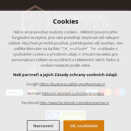
Cookies
Náš e-shop používá soubory cookies - některé jsou pro jeho
fungování nezbytné, jiné nám pomáhají zlepšovat váš nákupní
zážitek. Abychom je mohli používat, potřebujeme váš souhlas - ten
© 2018 - 2026,
Včelařské potřeby
udělíte kliknutím na tlačítko "OK, souhlasím". Tím souhlasíte s
využíváním cookies a předáním údajů o chování na webu pro
- Výrobní podnik Ještěd, s.r.o.
personalizaci reklam na sociálních a reklamních sítích. Nebo si
cookies nastavte podle sebe.
Naši partneři a jejich Zásady ochrany osobních údajů:
Google
https://business.safety.google/privacy/
Seznam
https://o.seznam.cz/ochrana-udaju/
Facebook
http://www.facebook.com/about/privacy/
Nastavení
OK, souhlasím