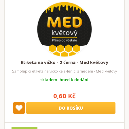
Etiketa na víčko - 2 černá - Med květový
Samolepicí etiketa na víčko ke sklenici s medem - Med květový
skladem ihned k dodání
0,60 Kč
DO KOŠÍKU