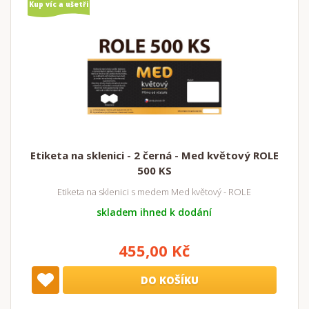
Kup víc a ušetři
Etiketa na sklenici - 2 černá - Med květový ROLE
500 KS
Etiketa na sklenici s medem Med květový - ROLE
skladem ihned k dodání
455,00 Kč
DO KOŠÍKU