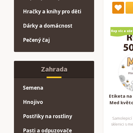
Hračky a knihy pro děti
Dárky a domácnost
Kup víc a uše
Pečený čaj
Zahrada
Semena
Etiketa na 
Hnojivo
Med květo
Postřiky na rostliny
Samolepicí 
sklenici s m
Pasti a odpuzovače