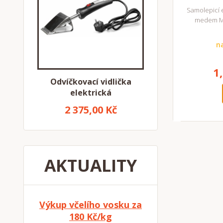
Samolepicí e
medem M
n
1
Odvíčkovací vidlička
elektrická
2 375,00 Kč
AKTUALITY
Výkup včelího vosku za
180 Kč/kg