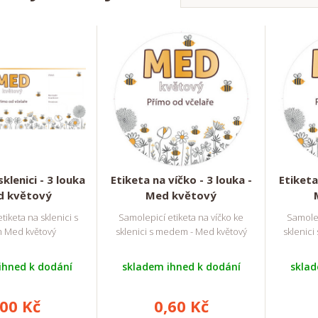
sklenici - 3 louka
Etiketa na víčko - 3 louka -
Etiketa
d květový
Med květový
tiketa na sklenici s
Samolepicí etiketa na víčko ke
Samolep
 Med květový
sklenici s medem - Med květový
sklenic
ihned k dodání
skladem ihned k dodání
sklad
,00 Kč
0,60 Kč