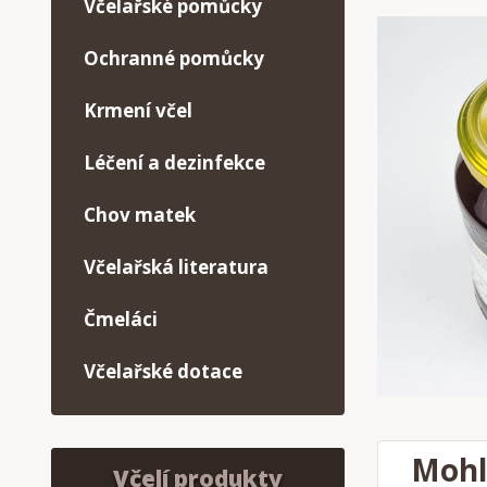
Včelařské pomůcky
Ochranné pomůcky
Krmení včel
Léčení a dezinfekce
Chov matek
Včelařská literatura
Čmeláci
Včelařské dotace
Mohl
Včelí produkty