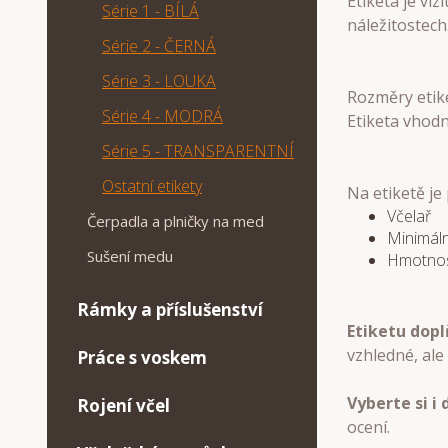
Etiketa je vi
Série 1 - BÍLÁ
náležitostech
Série 2 - ČERNÁ
Série 3 - LOUKA
Rozměry etik
Série 4 - MODRÁ
Etiketa vhodn
Série 5 - TRANSPARENTNÍ
Ostatní etikety
Na etiketě je
Včelař
Čerpadla a plničky na med
Minimáln
Sušení medu
Hmotno
Rámky a příslušenství
Etiketu dopl
vzhledné, ale 
Práce s voskem
Vyberte si i 
Rojení včel
ocení.