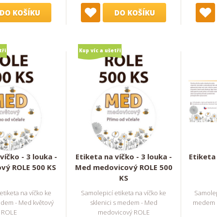
DO KOŠÍKU
DO KOŠÍKU
tři
Kup víc a ušetři
víčko - 3 louka -
Etiketa na víčko - 3 louka -
Etiketa 
vý ROLE 500 KS
Med medovicový ROLE 500
KS
etiketa na víčko ke
Samolepicí etiketa na víčko ke
Samolepi
edem - Med květový
sklenici s medem - Med
medem o
ROLE
medovicový ROLE