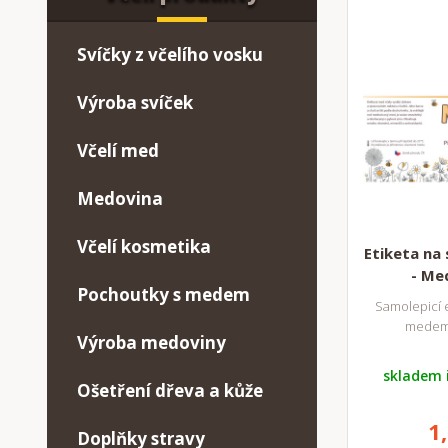
Svíčky z včelího vosku
Výroba svíček
Včelí med
Medovina
Včelí kosmetika
Etiketa na 
- Me
Pochoutky s medem
Samolepicí e
medem
Výroba medoviny
skladem 
Ošetření dřeva a kůže
1
Doplňky stravy