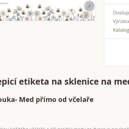
Dostup
Výrobce
Katalog
picí etiketa na sklenice na me
ouka- Med přímo od včelaře