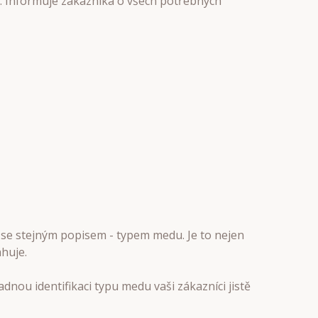
ná. Informuje zákazníka o všech potřebných
se stejným popisem - typem medu. Je to nejen
ahuje.
dnou identifikaci typu medu vaši zákazníci jistě