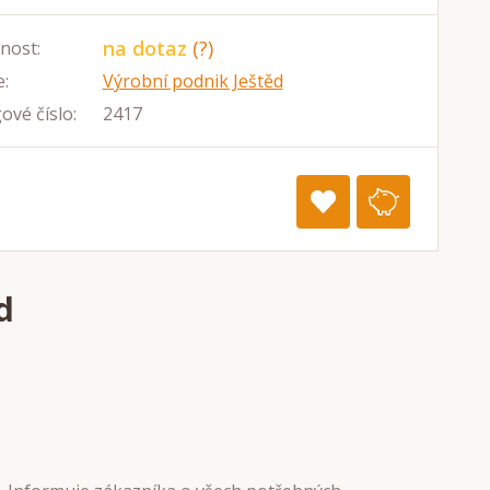
na dotaz
(?)
nost:
:
Výrobní podnik Ještěd
ové číslo:
2417
d