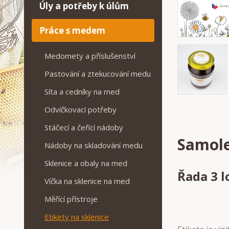
Úly a potřeby k úlům
Práce s medem
Medomety a příslušenství
Pastování a ztekucování medu
Síta a cedníky na med
Odvíčkovací potřeby
Stáčecí a čeřící nádoby
Samole
Nádoby na skladování medu
Sklenice a obaly na med
Řada 3 l
Víčka na sklenice na med
Měřící přístroje
Etikety na sklenice