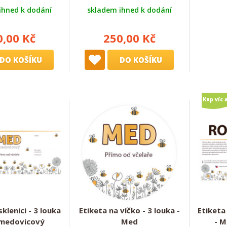
ihned k dodání
skladem ihned k dodání
0,00 Kč
250,00 Kč
DO KOŠÍKU
DO KOŠÍKU
Kup víc 
sklenici - 3 louka
Etiketa na víčko - 3 louka -
Etiketa 
 medovicový
Med
- M