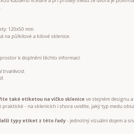
zitkou každého včelaře a při prodeji medu ze dvora je povin
.
ety: 120x50 mm
á na půlkilové a kilové sklenice.
 prostor k doplnění těchto informací:
í trvanlivost
st
ňte také etiketou na víčko sklenice
ve stejném designu a 
i praktické - na sklenicích i shora uvidíte, jaký typ medu obs
další typy etiket z této řady
- jednotný vizuální dojem a sna