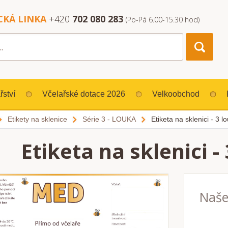
CKÁ LINKA
+420
702 080 283
(Po-Pá 6.00-15.30 hod)
řství
Včelařské dotace 2026
Velkoobchod
Etikety na sklenice
Série 3 - LOUKA
Etiketa na sklenici - 3 
Etiketa na sklenici -
Naše