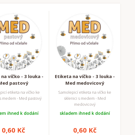
 na víčko - 3 louka -
Etiketa na víčko - 3 louka -
Med pastový
Med medovicový
icí etiketa na víčko ke
Samolepicí etiketa na víčko ke
i s medem - Med pastový
sklenici s medem - Med
medovicový
em ihned k dodání
skladem ihned k dodání
0,60 Kč
0,60 Kč