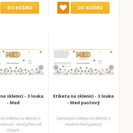
DO KOŠÍKU
DO KOŠÍKU
na sklenici - 3 louka
Etiketa na sklenici - 3 louka
- Med
- Med pastový
cí etiketa na sklenici s
Samolepicí etiketa na sklenici s
becná - med přímo od
medem Med pastový
včelaře