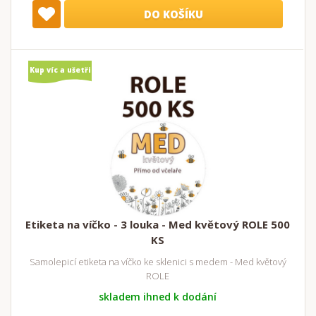
DO KOŠÍKU
Kup víc a ušetři
Etiketa na víčko - 3 louka - Med květový ROLE 500
KS
Samolepicí etiketa na víčko ke sklenici s medem - Med květový
ROLE
skladem ihned k dodání