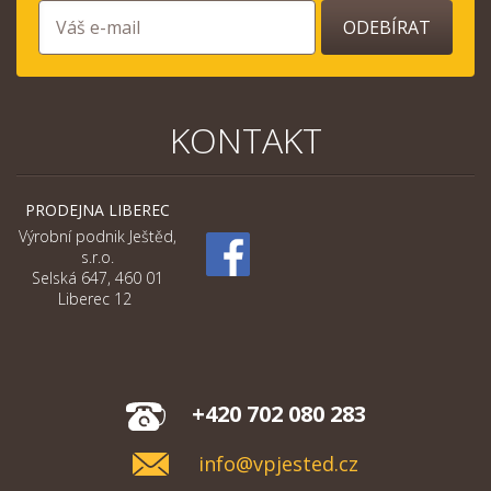
ODEBÍRAT
KONTAKT
PRODEJNA LIBEREC
Výrobní podnik Ještěd,
s.r.o.
Selská 647, 460 01
Liberec 12
+420 702 080 283
info@vpjested.cz