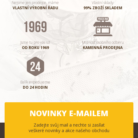
Nejsme jen prodejce, máme
Vlastní sklady
VLASTNÍ VÝROBNÍ ŘADU
99% ZBOŽÍ SKLADEM
Jsme tu pro vás už
Možnost osobního odběru
OD ROKU 1969
KAMENNÁ PRODEJNA
Balík expedujeme
DO 24 HODIN
NOVINKY E-MAILEM
Zadejte svůj mail a nechte si zasílat
veškeré novinky a akce našeho obchodu