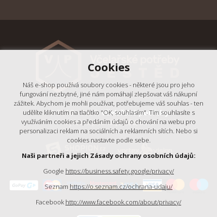
Cookies
Náš e-shop používá soubory cookies - některé jsou pro jeho
fungování nezbytné, jiné nám pomáhají zlepšovat váš nákupní
zážitek. Abychom je mohli používat, potřebujeme váš souhlas - ten
© 2018 - 2026,
Včelařské potřeby
udělíte kliknutím na tlačítko "OK, souhlasím". Tím souhlasíte s
- Výrobní podnik Ještěd, s.r.o.
využíváním cookies a předáním údajů o chování na webu pro
personalizaci reklam na sociálních a reklamních sítích. Nebo si
cookies nastavte podle sebe.
Naši partneři a jejich Zásady ochrany osobních údajů:
Google
https://business.safety.google/privacy/
Seznam
https://o.seznam.cz/ochrana-udaju/
Facebook
http://www.facebook.com/about/privacy/