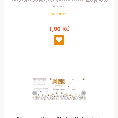
Samolepicí etiketa na sklenici s medem obecná - med přímo od
včelaře
na dotaz
1,00 Kč