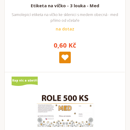
Etiketa na víčko - 3 louka - Med
Samolepicí etiketa na víčko ke sklenici s medem obecná - med
přímo od včelaře
na dotaz
0,60 Kč
Kup víc a ušetři